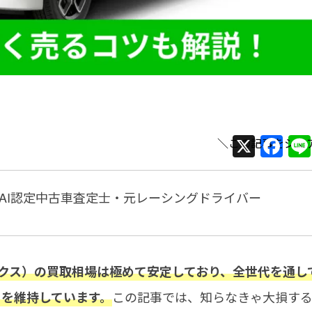
X
F
a
c
AI認定中古車査定士・元レーシングドライバー
e
b
o
ークス）の買取相場は極めて安定しており、全世代を通し
o
k
この記事では、知らなきゃ大損す
を維持しています。