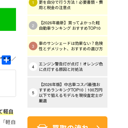
更を自分で行う方法！必要書類・費
用と税金の注意点
【2026年最新】買ってよかった軽
自動車ランキング おすすめTOP10
車のサンシェードは効果ない？危険
性とデメリット、おすすめの選び方
Li
共
エンジン警告灯が点灯！オレンジ色
n
有
に点灯する原因と対処法
e
【2026年版】中古車コスパ最強お
すすめランキングTOP10｜100万円
以下で狙えるモデルを現役査定士が
厳選
て軽自
る「軽自