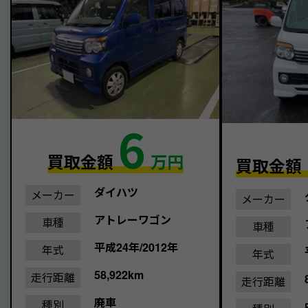
6
買取金額
万円
買取金額
ダイハツ
メーカー
メーカー
アトレーワゴン
車種
車種
平成24年/2012年
年式
年式
58,922km
走行距離
走行距離
廃車
種別