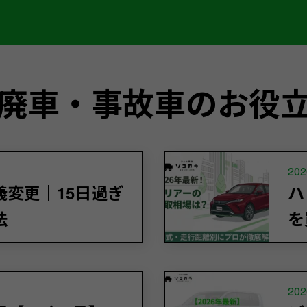
廃車・事故車のお役
202
変更｜15日過ぎ
ハ
法
を
202