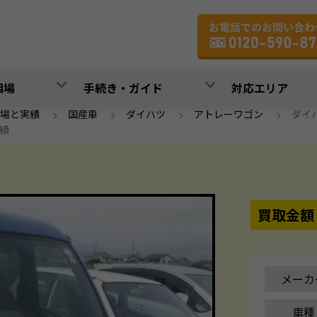
相場
手続き・ガイド
対応エリア
場と実績
>
国産車
>
ダイハツ
>
アトレーワゴン
>
ダイハ
実績
買取金額
メーカ
車種