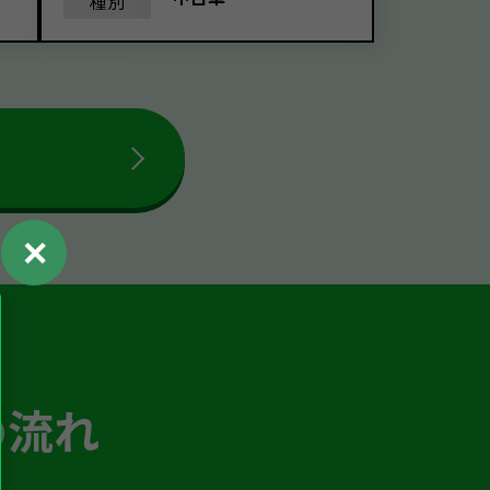
種別
✕
の流れ