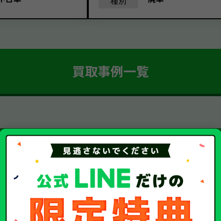
種別
買取事例一覧
簡単 5ステップ！
車・廃車・事故車買取