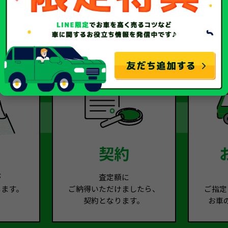
2
Step.3
契約
が
査定額に
します。
ご納得いただけましたら、
ご指定
契約となります。
お車