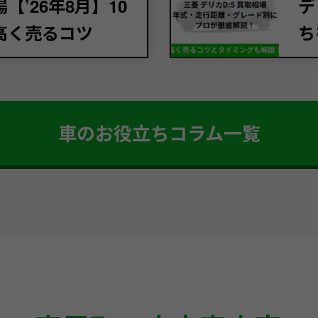
’26年8月】10
デ
高く売るコツ
ち
車のお役立ちコラム一覧