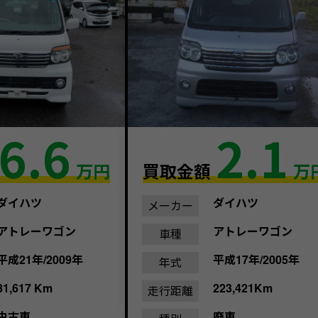
6.6
2.1
万円
買取金額
万
ダイハツ
ダイハツ
メーカー
アトレーワゴン
アトレーワゴン
車種
平成21年/2009年
平成17年/2005年
年式
81,617 Km
223,421Km
走行距離
中古車
廃車