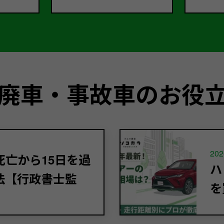
廃車・事故車のお役
202
亡から15日を過
ハ
法【行政書士監
を