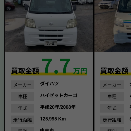
7.7
買取金額
万円
買取金額
ダイハツ
メーカー
メーカー
ハイゼットカーゴ
車種
車種
平成20年/2008年
年式
年式
125,995 Km
走行距離
走行距離
中古車