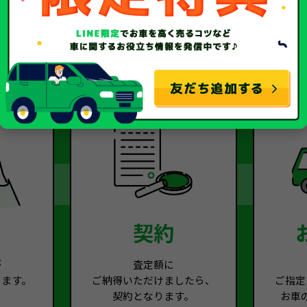
2
Step.3
契約
が
査定額に
します。
ご納得いただけましたら、
ご指定
契約となります。
お車