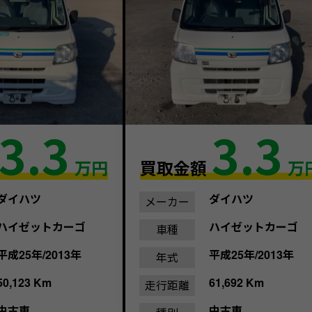
3.3
3.3
万円
買取金額
万
ダイハツ
ダイハツ
メーカー
ハイゼットカーゴ
ハイゼットカーゴ
車種
平成25年/2013年
平成25年/2013年
年式
50,123 Km
61,692 Km
走行距離
中古車
中古車