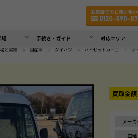
相場
手続き・ガイド
対応エリア
場と実績
>
国産車
>
ダイハツ
>
ハイゼットカーゴ
>
ダイ
買取金額
メーカ
車種