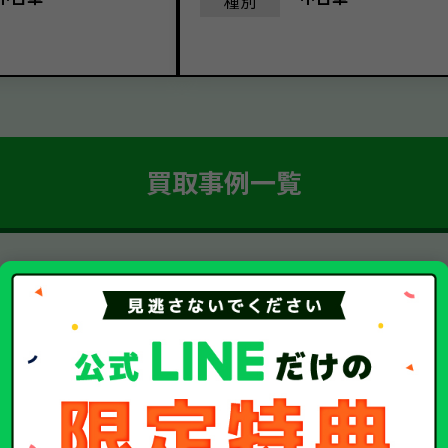
種別
買取事例一覧
簡単 5ステップ！
車・廃車・事故車買取