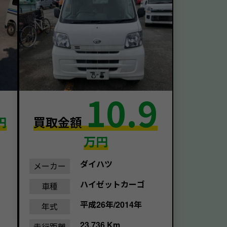
10.9
円
買取金額
万円
ダイハツ
メーカー
ハイゼットカーゴ
車種
平成26年/2014年
年式
23,736 Km
走行距離