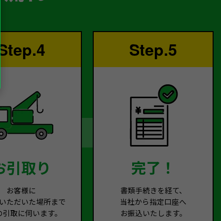
Step.4
Step.5
お引取り
完了！
お客様に
書類手続きを経て、
いただいた場所まで
当社から指定口座へ
の引取に伺います。
お振込いたします。