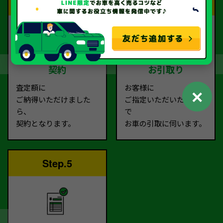
Step.3
Step.4
契約
お引取り
査定額に
お客様に
✕
ご納得いただけました
ご指定いただいた場所ま
ら、
で
契約となります。
お車の引取に伺います。
Step.5