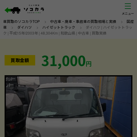
車買取のソコカラTOP
>
中古車・廃車・事故車の買取相場と実績
>
国産
車
>
ダイハツ
>
ハイゼットトラック
>
ダイハツ | ハイゼットトラッ
ク | 平成15年/2003年 | 48,304Km | 和歌山県 | 中古車 | 買取実績
31,000
買取金額
円