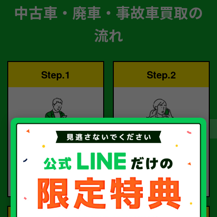
中古車・廃車・事故車買取の
流れ
Step.1
Step.2
ご依頼
査定
お電話または査定フォー
査定のプロが
ムより
お電話で回答いたしま
ご依頼ください。
す。