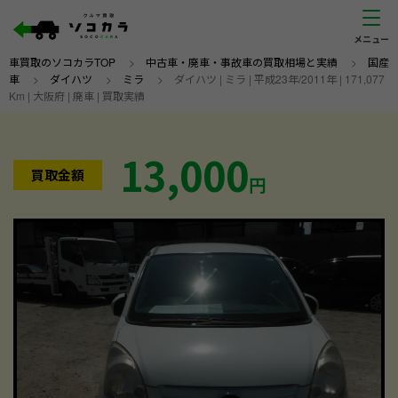
車買取のソコカラTOP
>
中古車・廃車・事故車の買取相場と実績
>
国産
車
>
ダイハツ
>
ミラ
>
ダイハツ | ミラ | 平成23年/2011年 | 171,077
Km | 大阪府 | 廃車 | 買取実績
13,000
買取金額
円