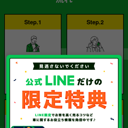
Step.1
Step.2
ご依頼
査定
お電話または査定フォー
査定のプロが
ムより
お電話で回答いたしま
ご依頼ください。
す。
Step.3
Step.4