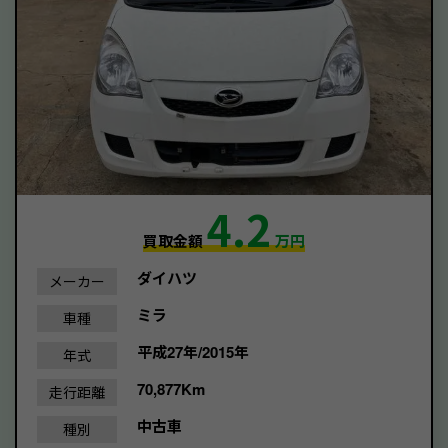
4.2
買取金額
万円
ダイハツ
メーカー
ミラ
車種
平成27年/2015年
年式
70,877Km
走行距離
中古車
種別