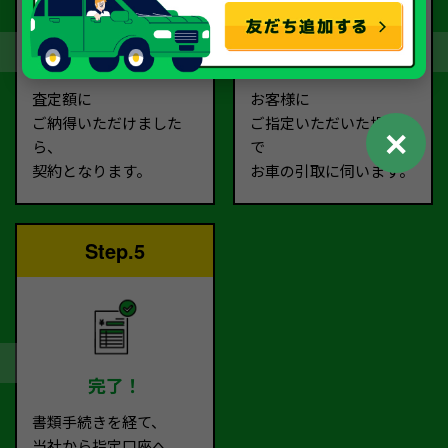
契約
お引取り
査定額に
お客様に
ご納得いただけました
ご指定いただいた場所ま
✕
ら、
で
契約となります。
お車の引取に伺います。
Step.5
完了！
書類手続きを経て、
当社から指定口座へ