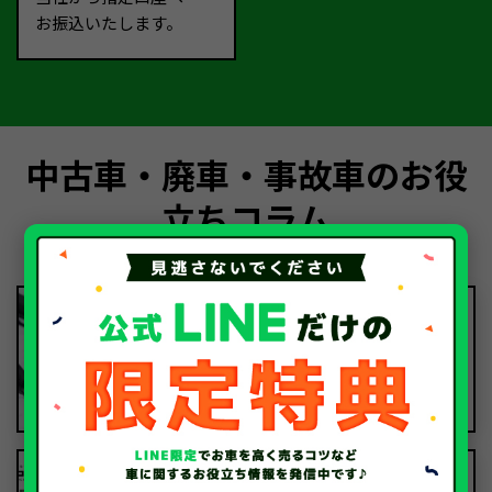
お振込いたします。
中古車・廃車・事故車のお役
立ちコラム
2026.08.06
故人の車の名義変更｜死亡から15日を
過ぎても迷わず手放す方法【行政書士
監修】
2026.08.06