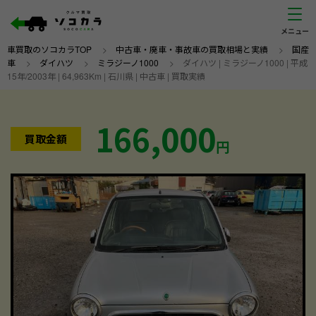
車買取のソコカラTOP
>
中古車・廃車・事故車の買取相場と実績
>
国産
車
>
ダイハツ
>
ミラジーノ1000
>
ダイハツ | ミラジーノ1000 | 平成
15年/2003年 | 64,963Km | 石川県 | 中古車 | 買取実績
166,000
買取金額
円