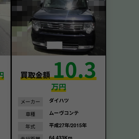
10.3
円
買取金額
万円
ダイハツ
メーカー
ムーヴコンテ
車種
平成27年/2015年
年式
64,433Km
走行距離