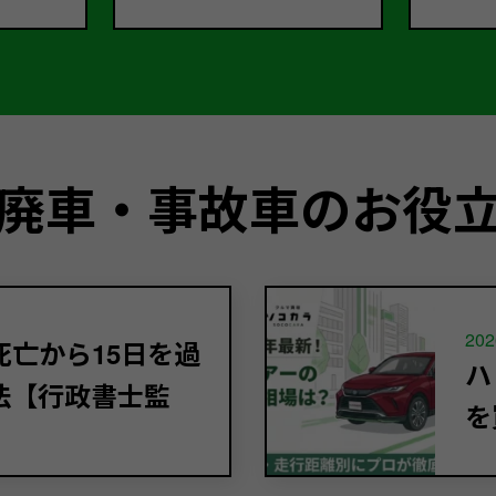
廃車・事故車のお役
202
亡から15日を過
ハ
法【行政書士監
を