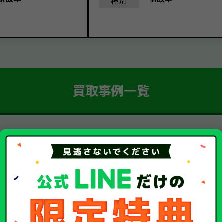
種別
買取事例一覧
簡単 5ステップ！
車・廃車・事故車買取