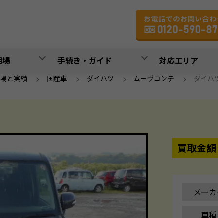
相場
手続き・ガイド
対応エリア
場と実績
>
国産車
>
ダイハツ
>
ムーヴコンテ
>
ダイハツ 
買取金額
メーカ
車種