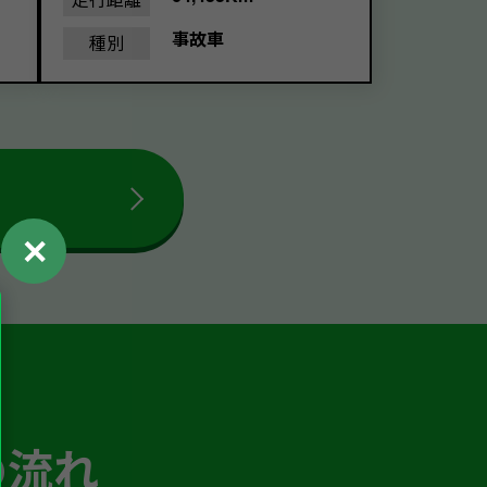
事故車
種別
✕
の流れ