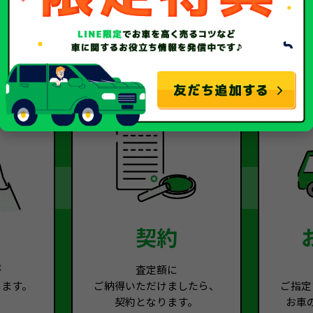
2
Step.3
契約
が
査定額に
します。
ご納得いただけましたら、
ご指定
契約となります。
お車