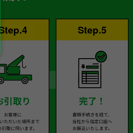
Step.4
Step.5
お引取り
完了！
お客様に
書類手続きを経て、
いただいた場所まで
当社から指定口座へ
の引取に伺います。
お振込いたします。