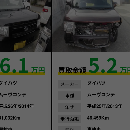
6.1
5.2
万円
買取金額
万
ダイハツ
ダイハツ
メーカー
ムーヴコンテ
ムーヴコンテ
車種
平成26年/2014年
平成25年/2013年
年式
81,032Km
46,459Km
走行距離
事故車
事故車