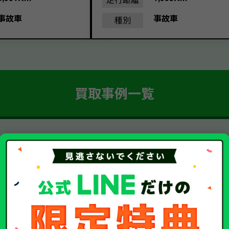
事故車
事故車
種別
買取事例一覧
簡単 5ステップ！
車・廃車・事故車買取