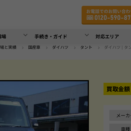
相場
手続き・ガイド
対応エリア
場と実績
>
国産車
>
ダイハツ
>
タント
>
ダイハツ | タント
買取金額
メーカ
車種