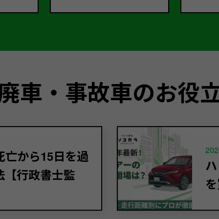
廃車・事故車のお役
202
亡から15日を過
ハ
法【行政書士監
を