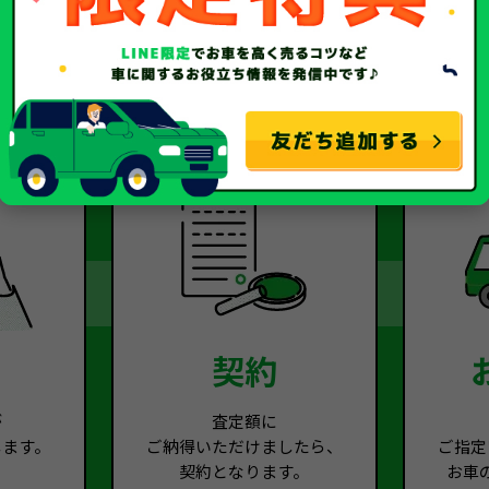
2
Step.3
契約
が
査定額に
します。
ご納得いただけましたら、
ご指定
契約となります。
お車