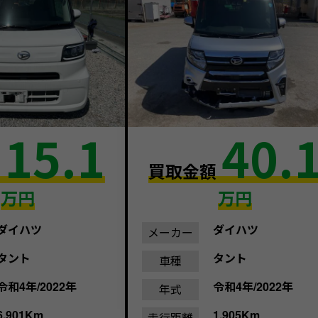
15.1
40.
額
買取金額
万円
万円
ダイハツ
ダイハツ
メーカー
タント
タント
車種
令和4年/2022年
令和4年/2022年
年式
6,901Km
1,905Km
走行距離