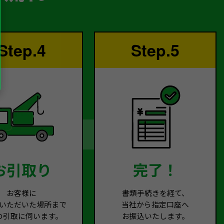
Step.4
Step.5
お引取り
完了！
お客様に
書類手続きを経て、
いただいた場所まで
当社から指定口座へ
の引取に伺います。
お振込いたします。