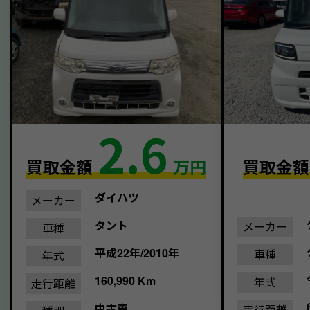
2.6
買取金額
万円
買取金
ダイハツ
メーカー
タント
メーカー
車種
平成22年/2010年
車種
年式
160,990 Km
年式
走行距離
中古車
走行距離