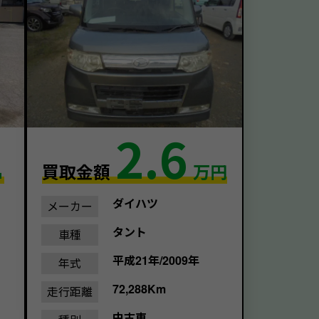
1
2.6
買取金額
万円
ダイハツ
メーカー
タント
車種
平成21年/2009年
年式
72,288Km
走行距離
中古車