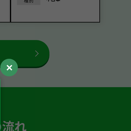
種別
✕
の流れ