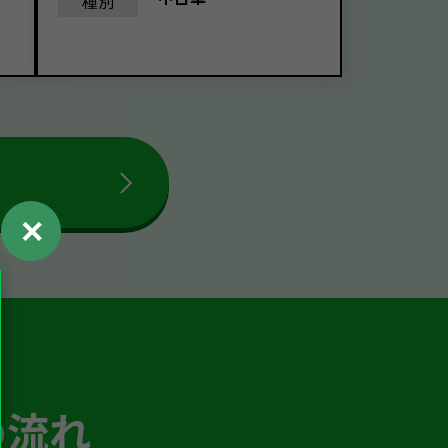
種別
✕
の流れ