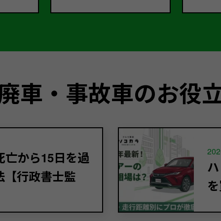
廃車・事故車のお役
202
亡から15日を過
ハ
法【行政書士監
を