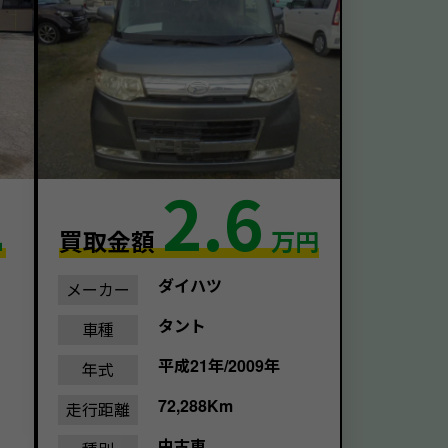
1
2.6
買取金額
万円
ダイハツ
メーカー
タント
車種
平成21年/2009年
年式
72,288Km
走行距離
中古車