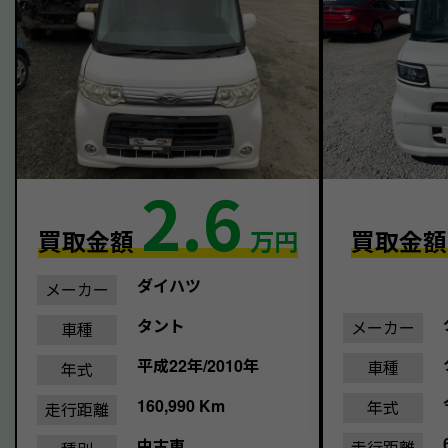
2.6
買取金額
万円
買取金
ダイハツ
メーカー
タント
メーカー
車種
平成22年/2010年
車種
年式
160,990 Km
年式
走行距離
中古車
走行距離