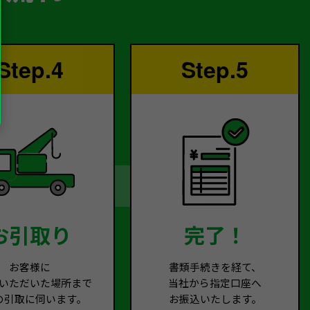
Step.4
Step.5
お引取り
完了！
お客様に
書類手続きを経て、
いただいた場所まで
当社から指定口座へ
の引取に伺います。
お振込いたします。