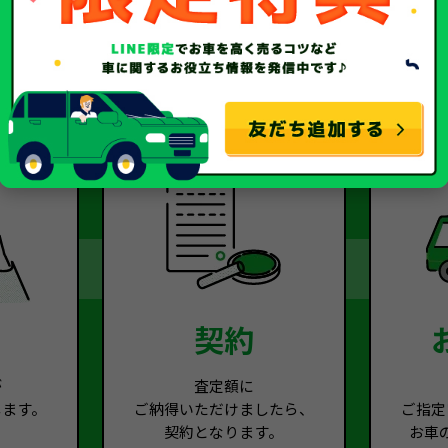
2
Step.3
契約
が
査定額に
します。
ご納得いただけましたら、
ご指定
契約となります。
お車