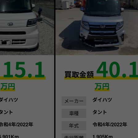
15.1
40.
額
買取金額
万円
万円
ダイハツ
ダイハツ
メーカー
タント
タント
車種
令和4年/2022年
令和4年/2022年
年式
6,901Km
1,905Km
走行距離