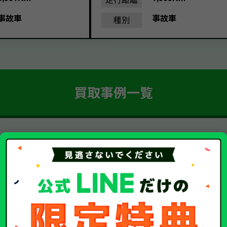
事故車
事故車
種別
買取事例一覧
簡単 5ステップ！
車・廃車・事故車買取