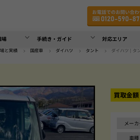
相場
手続き・ガイド
対応エリア
場と実績
>
国産車
>
ダイハツ
>
タント
>
ダイハツ | タント
買取金額
メーカ
車種