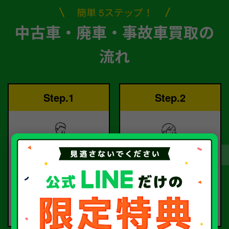
簡単 5ステップ！
中古車・廃車・事故車買取の
流れ
Step.1
Step.2
ご依頼
査定
お電話または査定フォー
査定のプロが
ムより
お電話で回答いたしま
ご依頼ください。
す。