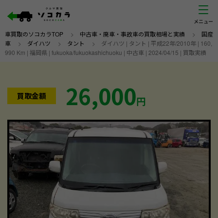
車買取のソコカラTOP
>
中古車・廃車・事故車の買取相場と実績
>
国産
車
>
ダイハツ
>
タント
>
ダイハツ | タント | 平成22年/2010年 | 160,
990 Km | 福岡県 | fukuoka/fukuokashichuoku | 中古車 | 2024/04/15 | 買取実績
26,000
買取金額
円