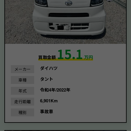
15.1
買取金額
万円
ダイハツ
メーカー
タント
車種
令和4年/2022年
年式
6,901Km
走行距離
事故車
種別