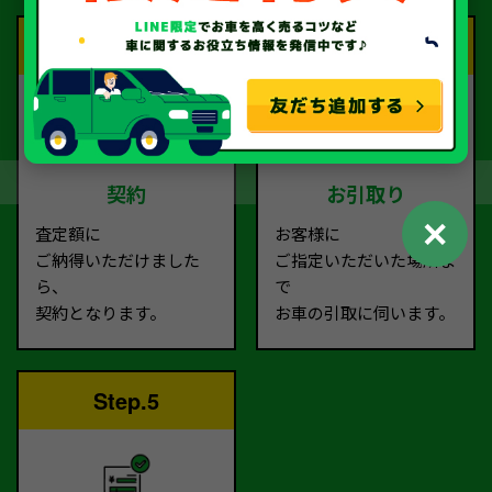
Step.3
Step.4
契約
お引取り
✕
査定額に
お客様に
ご納得いただけました
ご指定いただいた場所ま
ら、
で
契約となります。
お車の引取に伺います。
Step.5