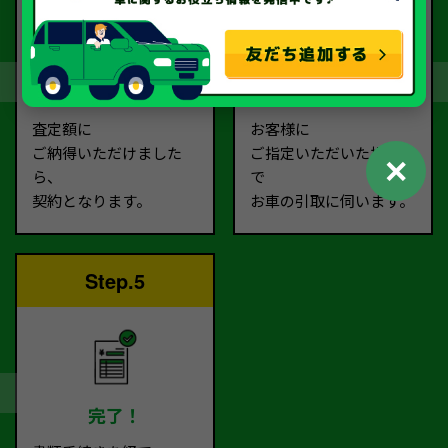
契約
お引取り
査定額に
お客様に
ご納得いただけました
ご指定いただいた場所ま
✕
ら、
で
契約となります。
お車の引取に伺います。
Step.5
完了！