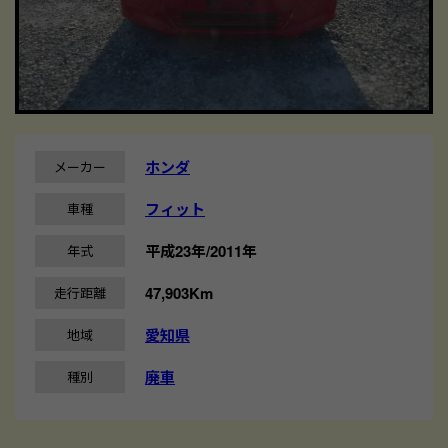
ホンダ
メーカー
フィット
車種
平成23年/2011年
年式
47,903Km
走行距離
愛知県
地域
廃車
種別