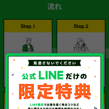
流れ
Step.1
Step.2
ご依頼
査定
お電話または査定フォー
査定のプロが
ムより
お電話で回答いたしま
ご依頼ください。
す。
Step.3
Step.4