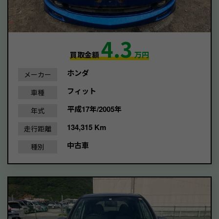
4.3
買取金額
万円
ホンダ
メーカー
フィット
車種
平成17年/2005年
年式
134,315 Km
走行距離
中古車
種別