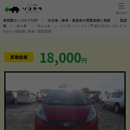
車買取のソコカラTOP
>
中古車・廃車・事故車の買取相場と実績
>
国産
車
>
ホンダ
>
フィット
>
ホンダ | フィット | 平成23年/2011年 | 47,9
03Km | 愛知県 | 廃車 | 買取実績
18,000
買取金額
円