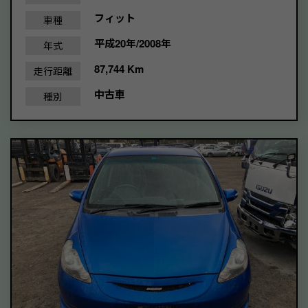
フィット
車種
平成20年/2008年
年式
87,744 Km
走行距離
中古車
種別