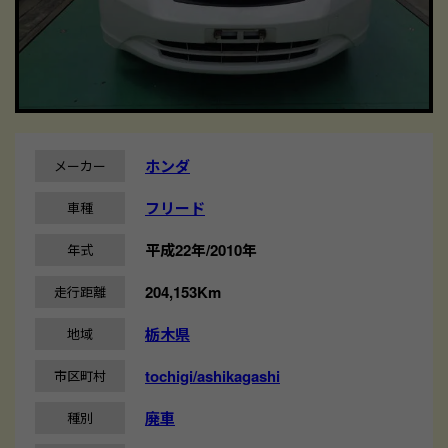
ホンダ
メーカー
フリード
車種
平成22年/2010年
年式
204,153Km
走行距離
栃木県
地域
tochigi/ashikagashi
市区町村
廃車
種別