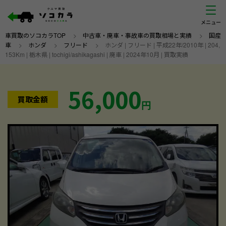
車買取のソコカラTOP
>
中古車・廃車・事故車の買取相場と実績
>
国産
車
>
ホンダ
>
フリード
>
ホンダ | フリード | 平成22年/2010年 | 204,
153Km | 栃木県 | tochigi/ashikagashi | 廃車 | 2024年10月 | 買取実績
56,000
買取金額
円