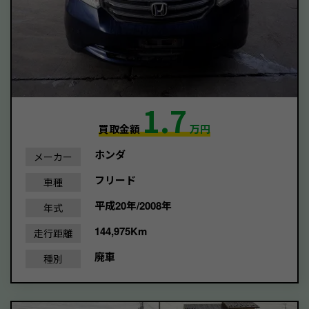
1.7
買取金額
万円
ホンダ
メーカー
フリード
車種
平成20年/2008年
年式
144,975Km
走行距離
廃車
種別