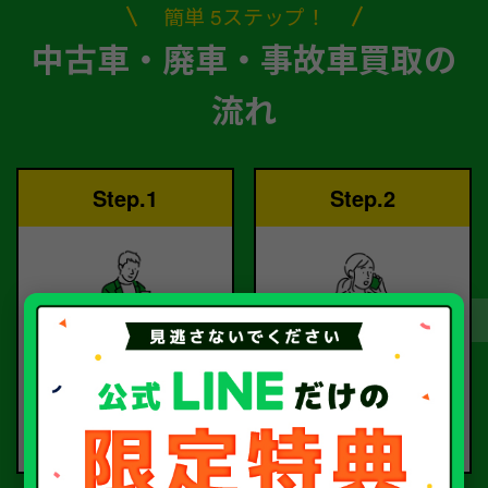
簡単 5ステップ！
中古車・廃車・事故車買取の
流れ
Step.1
Step.2
ご依頼
査定
お電話または査定フォー
査定のプロが
ムより
お電話で回答いたしま
ご依頼ください。
す。