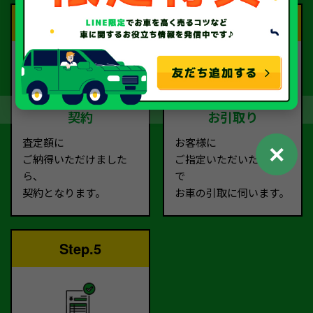
Step.3
Step.4
契約
お引取り
査定額に
お客様に
✕
ご納得いただけました
ご指定いただいた場所ま
ら、
で
契約となります。
お車の引取に伺います。
Step.5