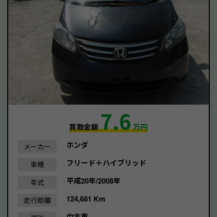
7.6
買取金額
万円
ホンダ
メーカー
フリード＋ハイブリッド
車種
平成20年/2008年
年式
124,681 Km
走行距離
中古車