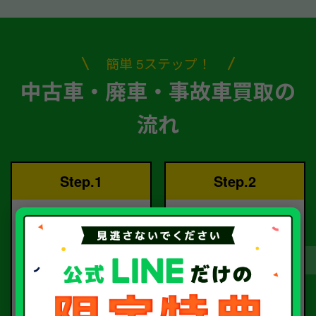
簡単 5ステップ！
中古車・廃車・事故車買取の
流れ
Step.1
Step.2
ご依頼
査定
お電話または査定フォー
査定のプロが