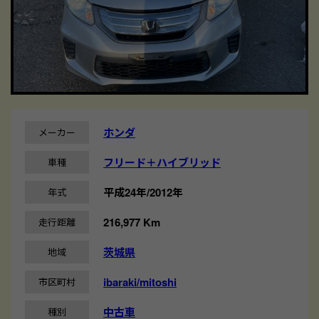
ホンダ
メーカー
フリード＋ハイブリッド
車種
平成24年/2012年
年式
216,977 Km
走行距離
茨城県
地域
ibaraki/mitoshi
市区町村
中古車
種別