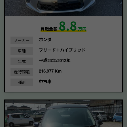
8.8
買取金額
万円
ホンダ
メーカー
フリード＋ハイブリッド
車種
平成24年/2012年
年式
216,977 Km
走行距離
中古車
種別