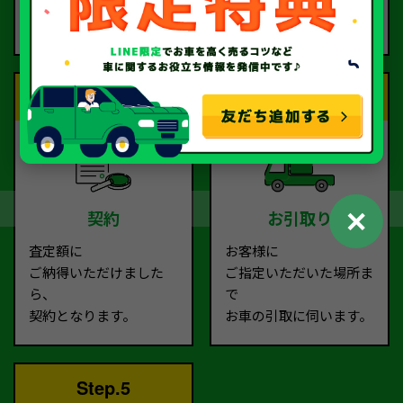
ムより
お電話で回答いたしま
ご依頼ください。
す。
Step.3
Step.4
✕
契約
お引取り
査定額に
お客様に
ご納得いただけました
ご指定いただいた場所ま
ら、
で
契約となります。
お車の引取に伺います。
Step.5