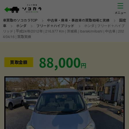
車買取のソコカラTOP
>
中古車・廃車・事故車の買取相場と実績
>
国産
車
>
ホンダ
>
フリード＋ハイブリッド
>
ホンダ | フリード＋ハイブ
リッド | 平成24年/2012年 | 216,977 Km | 茨城県 | ibaraki/mitoshi | 中古車 | 202
4/04/16 | 買取実績
88,000
買取金額
円