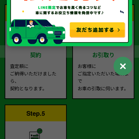
Step.3
Step.4
契約
お引取り
✕
査定額に
お客様に
ご納得いただけました
ご指定いただいた場所ま
ら、
で
契約となります。
お車の引取に伺います。
Step.5