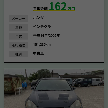
162
買取金額
万円
ホンダ
メーカー
インテグラ
車種
平成14年/2002年
年式
101,235km
走行距離
中古車
種別