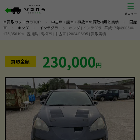
車買取のソコカラTOP
>
中古車・廃車・事故車の買取相場と実績
>
国産
車
>
ホンダ
>
インテグラ
>
ホンダ | インテグラ | 平成17年/2005年 |
175,856 Km | 香川県 | 高松市 | 中古車 | 2024/06/05 | 買取実績
230,000
買取金額
円