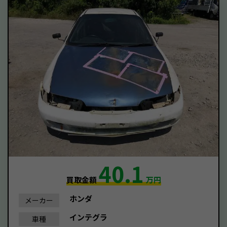
40.1
買取金額
万円
ホンダ
メーカー
インテグラ
車種