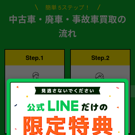
簡単 5ステップ！
中古車・廃車・事故車買取の
流れ
Step.1
Step.2
ご依頼
査定
お電話または査定フォー
査定のプロが
ムより
お電話で回答いたしま
ご依頼ください。
す。