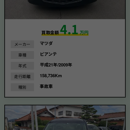
4.1
買取金額
万円
マツダ
メーカー
ビアンテ
車種
平成21年/2009年
年式
158,736Km
走行距離
事故車
種別