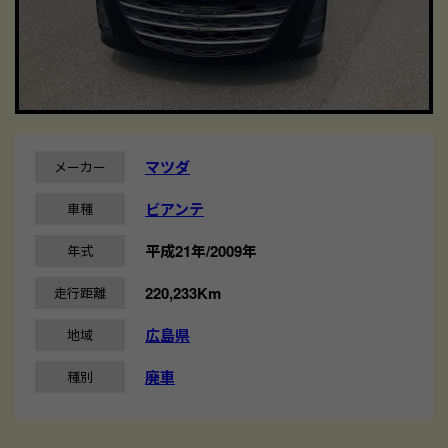
マツダ
メーカー
ビアンテ
車種
平成21年/2009年
年式
220,233Km
走行距離
広島県
地域
廃車
種別