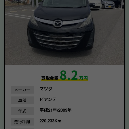
8.2
買取金額
万円
マツダ
メーカー
ビアンテ
車種
平成21年/2009年
年式
220,233Km
走行距離