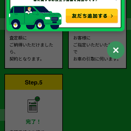
契約
お引取り
査定額に
お客様に
ご納得いただけました
ご指定いただいた場所ま
✕
ら、
で
契約となります。
お車の引取に伺います。
Step.5
完了！