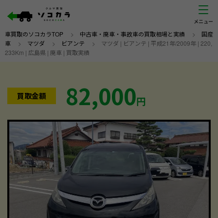
車買取のソコカラTOP
>
中古車・廃車・事故車の買取相場と実績
>
国産
車
>
マツダ
>
ビアンテ
>
マツダ | ビアンテ | 平成21年/2009年 | 220,
233Km | 広島県 | 廃車 | 買取実績
82,000
買取金額
円