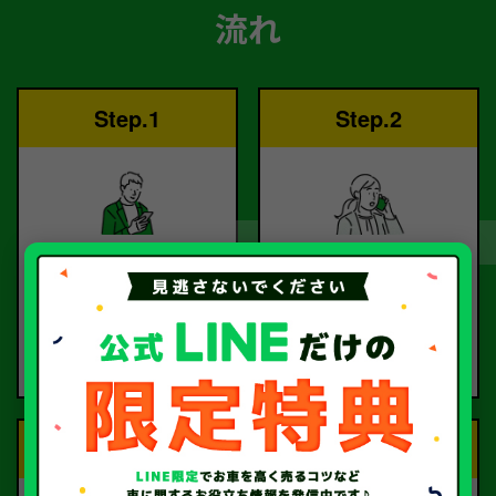
流れ
Step.1
Step.2
ご依頼
査定
お電話または査定フォー
査定のプロが
ムより
お電話で回答いたしま
ご依頼ください。
す。
Step.3
Step.4