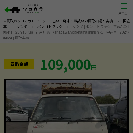
車買取のソコカラTOP
>
中古車・廃車・事故車の買取相場と実績
>
国産
車
>
マツダ
>
ボンゴトラック
>
マツダ | ボンゴトラック | 平成6年/1
994年 | 20,916 Km | 神奈川県 | kanagawa/yokohamashinishiku | 中古車 | 2024/
04/24 | 買取実績
109,000
買取金額
円