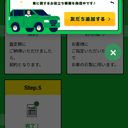
契約
お引取り
査定額に
お客様に
✕
ご納得いただけました
ご指定いただいた場所ま
ら、
で
契約となります。
お車の引取に伺います。
Step.5
完了！