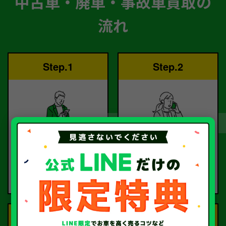
中古車・廃車・事故車買取の
流れ
Step.1
Step.2
ご依頼
査定
お電話または査定フォー
査定のプロが
ムより
お電話で回答いたしま
ご依頼ください。
す。
Step.3
Step.4