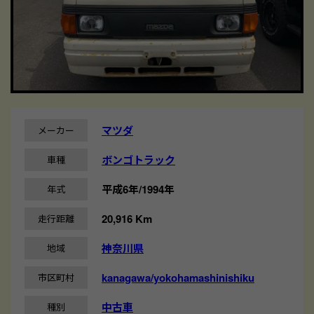
マツダ
メーカー
ボンゴトラック
車種
平成6年/1994年
年式
20,916 Km
走行距離
神奈川県
地域
kanagawa/yokohamashinishiku
市区町村
中古車
種別