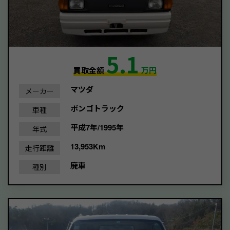
5.1
買取金額
万円
マツダ
メーカー
ボンゴトラック
車種
平成7年/1995年
年式
13,953Km
走行距離
廃車
種別