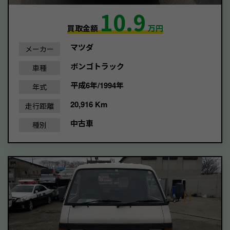
10.9
買取金額
万円
マツダ
メーカー
ボンゴトラック
車種
平成6年/1994年
年式
20,916 Km
走行距離
中古車
種別