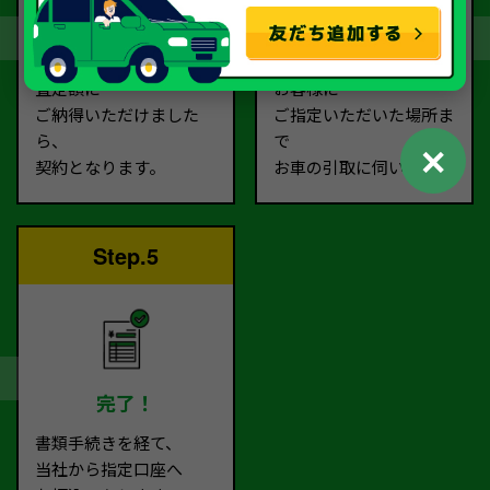
契約
お引取り
査定額に
お客様に
ご納得いただけました
ご指定いただいた場所ま
ら、
で
✕
契約となります。
お車の引取に伺います。
Step.5
完了！
書類手続きを経て、
当社から指定口座へ