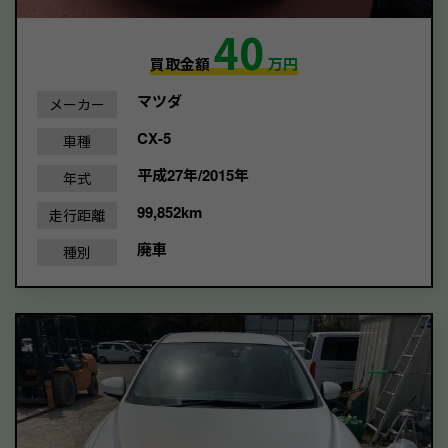
40
買取金額
万円
マツダ
メーカー
CX-5
車種
平成27年/2015年
年式
99,852km
走行距離
廃車
種別