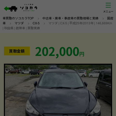
車買取のソコカラTOP
>
中古車・廃車・事故車の買取相場と実績
>
国産
車
>
マツダ
>
CX-5
>
マツダ | CX-5 | 平成25年/2013年 | 146,669Km
| 秋田県 | 故障車 | 買取実績
202,000
買取金額
円