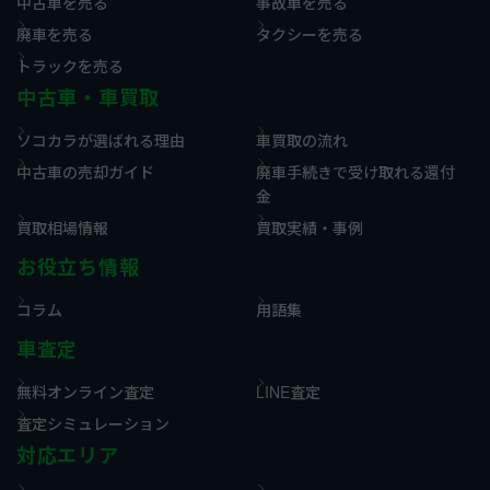
中古車を売る
事故車を売る
廃車を売る
タクシーを売る
トラックを売る
中古車・車買取
ソコカラが選ばれる理由
車買取の流れ
中古車の売却ガイド
廃車手続きで受け取れる還付
金
買取相場情報
買取実績・事例
お役立ち情報
コラム
用語集
車査定
無料オンライン査定
LINE査定
査定シミュレーション
対応エリア