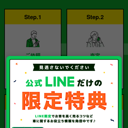
Step.1
Step.2
ご依頼
査定
お電話または査定フォー
査定のプロが
ムより
お電話で回答いたしま
ご依頼ください。
す。
Step.3
Step.4