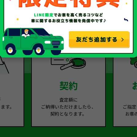
2
Step.3
契約
が
査定額に
します。
ご納得いただけましたら、
ご指定
契約となります。
お車