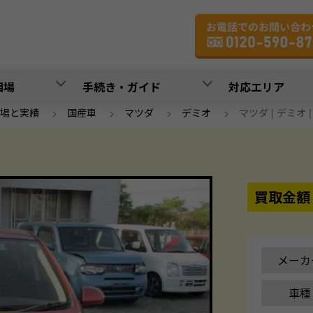
相場
手続き・ガイド
対応エリア
場と実績
>
国産車
>
マツダ
>
デミオ
>
マツダ | デミオ | 
買取金額
メーカ
車種