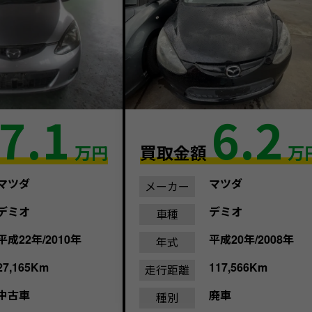
7.1
6.2
万円
買取金額
万
マツダ
マツダ
メーカー
デミオ
デミオ
車種
平成22年/2010年
平成20年/2008年
年式
27,165Km
117,566Km
走行距離
中古車
廃車
種別