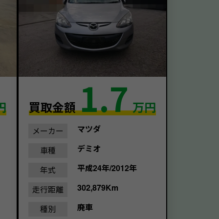
1.7
円
買取金額
万円
マツダ
メーカー
デミオ
車種
平成24年/2012年
年式
302,879Km
走行距離
廃車
種別