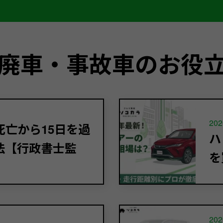
廃車・事故車のお役
202
亡から15日を過
ハ
法【行政書士監
を
202