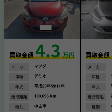
4.3
買取金額
万円
買取金額
マツダ
メーカー
メーカー
デミオ
車種
車種
平成23年/2011年
年式
年式
103,696 Km
走行距離
走行距離
中古車
種別
種別