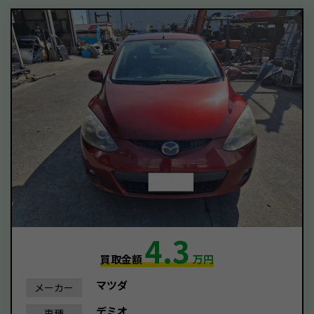
4.3
買取金額
万円
マツダ
メーカー
デミオ
車種