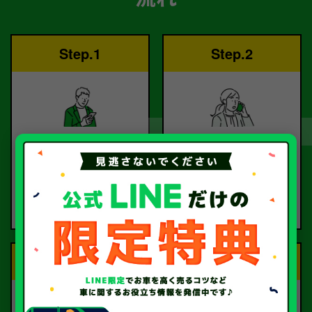
Step.1
Step.2
ご依頼
査定
お電話または査定フォー
査定のプロが
ムより
お電話で回答いたしま
ご依頼ください。
す。
Step.3
Step.4