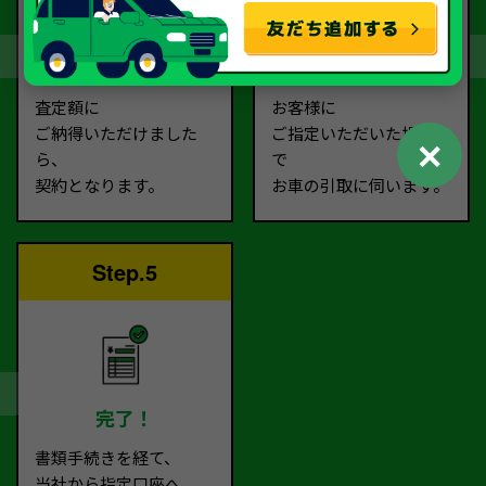
契約
お引取り
査定額に
お客様に
ご納得いただけました
ご指定いただいた場所ま
✕
ら、
で
契約となります。
お車の引取に伺います。
Step.5
完了！
書類手続きを経て、
当社から指定口座へ