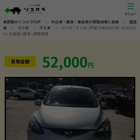
車買取のソコカラTOP
>
中古車・廃車・事故車の買取相場と実績
>
国産
車
>
マツダ
>
デミオ
>
マツダ | デミオ | 平成19年/2007年 | 43,451K
m | 広島県 | 廃車 | 買取実績
52,000
買取金額
円