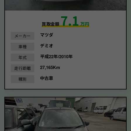
7.1
買取金額
万円
マツダ
メーカー
デミオ
車種
平成22年/2010年
年式
27,165Km
走行距離
中古車
種別