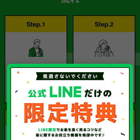
Step.1
Step.2
ご依頼
査定
お電話または査定フォー
査定のプロが
ムより
お電話で回答いたしま
ご依頼ください。
す。
Step.3
Step.4