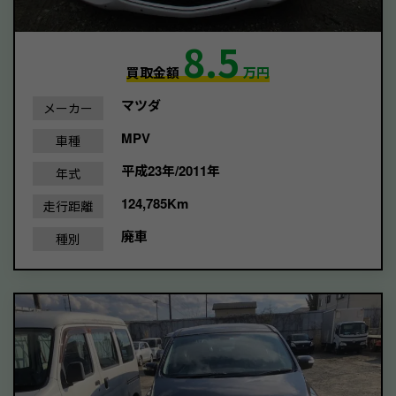
8.5
買取金額
万円
マツダ
メーカー
MPV
車種
平成23年/2011年
年式
124,785Km
走行距離
廃車
種別