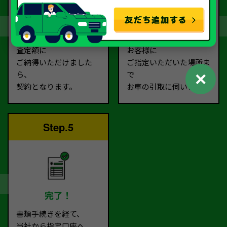
契約
お引取り
査定額に
お客様に
ご納得いただけました
ご指定いただいた場所ま
✕
ら、
で
契約となります。
お車の引取に伺います。
Step.5
完了！
書類手続きを経て、
当社から指定口座へ