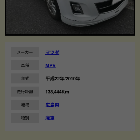
マツダ
メーカー
MPV
車種
平成22年/2010年
年式
138,444Km
走行距離
広島県
地域
廃車
種別