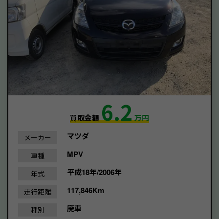
6.2
買取金額
万円
マツダ
メーカー
MPV
車種
平成18年/2006年
年式
117,846Km
走行距離
廃車
種別