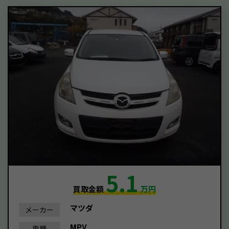
5.1
買取金額
万円
マツダ
メーカー
MPV
車種