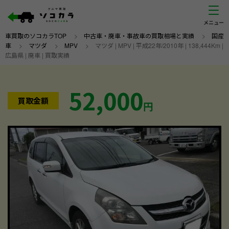
車買取のソコカラTOP
>
中古車・廃車・事故車の買取相場と実績
>
国産
車
>
マツダ
>
MPV
>
マツダ | MPV | 平成22年/2010年 | 138,444Km |
広島県 | 廃車 | 買取実績
52,000
買取金額
円