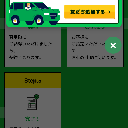
契約
お引取り
査定額に
お客様に
✕
ご納得いただけました
ご指定いただいた場所ま
ら、
で
契約となります。
お車の引取に伺います。
Step.5
完了！