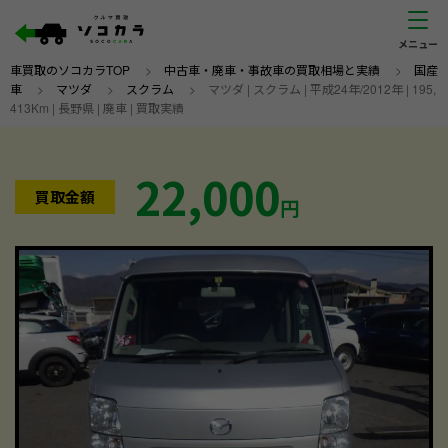
車買取のソコカラTOP
>
中古車・廃車・事故車の買取相場と実績
>
国産
車
>
マツダ
>
スクラム
>
マツダ | スクラム | 平成24年/2012年 | 195,
413Km | 長野県 | 廃車 | 買取実績
22,000
買取金額
円