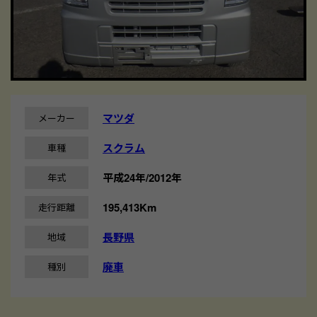
マツダ
メーカー
スクラム
車種
平成24年/2012年
年式
195,413Km
走行距離
長野県
地域
廃車
種別