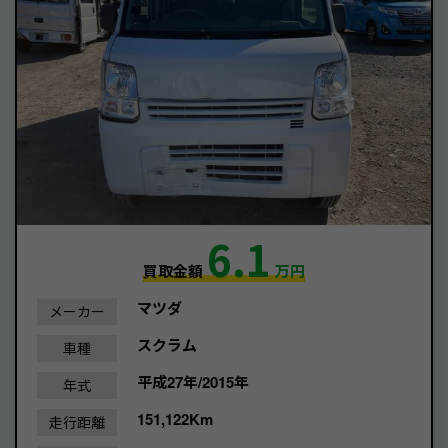
6.1
買取金額
万円
マツダ
メーカー
スクラム
車種
平成27年/2015年
年式
151,122Km
走行距離