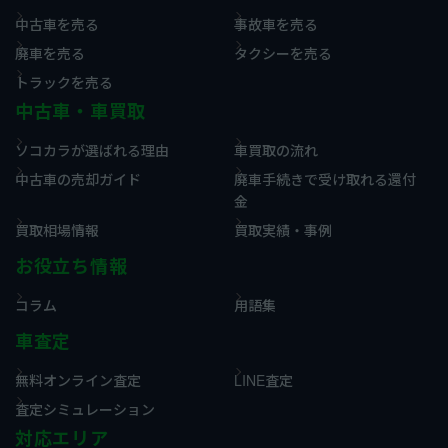
中古車を売る
事故車を売る
廃車を売る
タクシーを売る
トラックを売る
中古車・車買取
ソコカラが選ばれる理由
車買取の流れ
中古車の売却ガイド
廃車手続きで受け取れる還付
金
買取相場情報
買取実績・事例
お役立ち情報
コラム
用語集
車査定
無料オンライン査定
LINE査定
査定シミュレーション
対応エリア