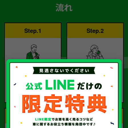
流れ
Step.1
Step.2
ご依頼
査定
お電話または査定フォー
査定のプロが
ムより
お電話で回答いたしま
ご依頼ください。
す。
Step.3
Step.4