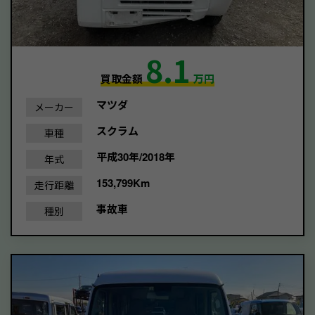
8.1
買取金額
万円
マツダ
メーカー
スクラム
車種
平成30年/2018年
年式
153,799Km
走行距離
事故車
種別