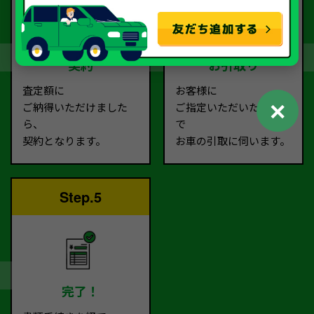
契約
お引取り
査定額に
お客様に
✕
ご納得いただけました
ご指定いただいた場所ま
ら、
で
契約となります。
お車の引取に伺います。
Step.5
完了！