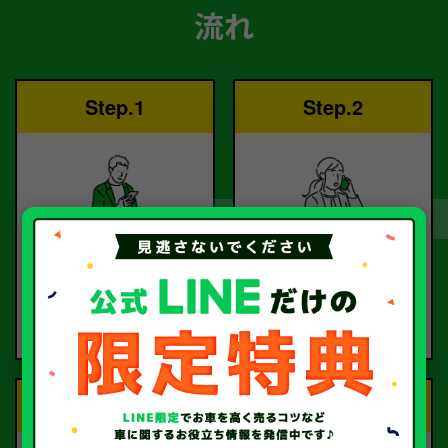
流れ
Step.1
Step.2
ご依頼
査定
お電話または査定フォー
査定のプロが
ムより
お電話で回答いたしま
ご依頼ください。
す。
Step.3
Step.4