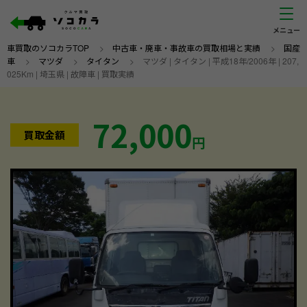
車買取のソコカラTOP
>
中古車・廃車・事故車の買取相場と実績
>
国産
車
>
マツダ
>
タイタン
>
マツダ | タイタン | 平成18年/2006年 | 207,
025Km | 埼玉県 | 故障車 | 買取実績
72,000
買取金額
円