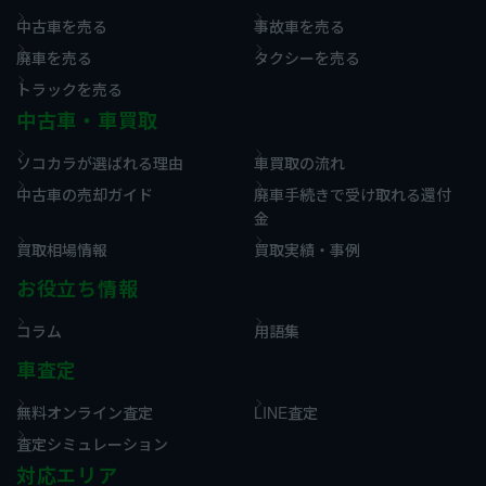
中古車を売る
事故車を売る
廃車を売る
タクシーを売る
トラックを売る
中古車・車買取
ソコカラが選ばれる理由
車買取の流れ
中古車の売却ガイド
廃車手続きで受け取れる還付
金
買取相場情報
買取実績・事例
お役立ち情報
コラム
用語集
車査定
無料オンライン査定
LINE査定
査定シミュレーション
対応エリア