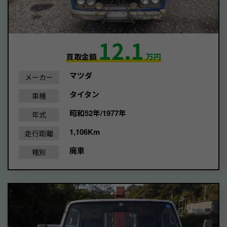
12.1
買取金額
万円
マツダ
メーカー
タイタン
車種
昭和52年/1977年
年式
1,106Km
走行距離
廃車
種別