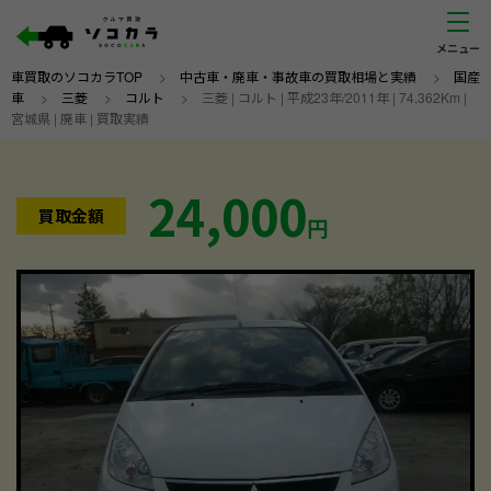
車買取のソコカラTOP
>
中古車・廃車・事故車の買取相場と実績
>
国産
車
>
三菱
>
コルト
>
三菱 | コルト | 平成23年/2011年 | 74,362Km |
宮城県 | 廃車 | 買取実績
24,000
買取金額
円