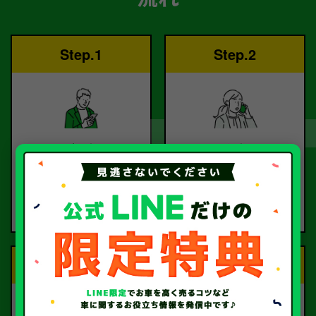
Step.1
Step.2
ご依頼
査定
お電話または査定フォー
査定のプロが
ムより
お電話で回答いたしま
ご依頼ください。
す。
Step.3
Step.4