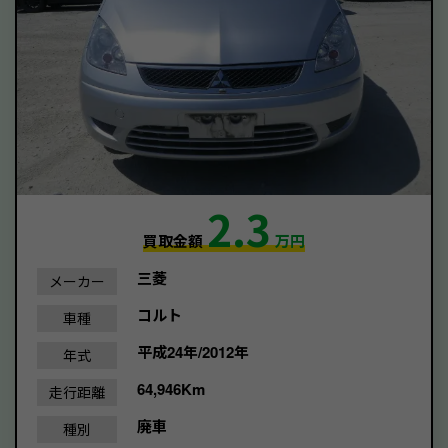
2.3
買取金額
万円
三菱
メーカー
コルト
車種
平成24年/2012年
年式
64,946Km
走行距離
廃車
種別