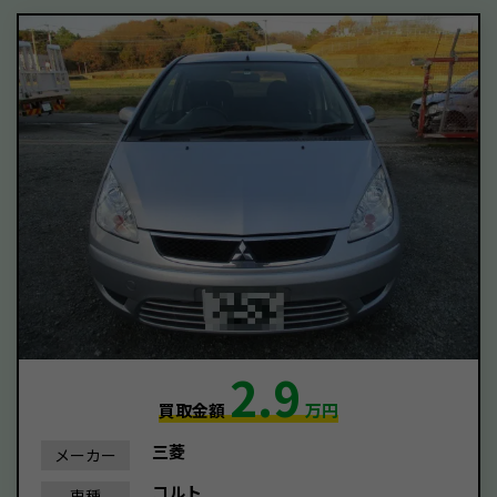
2.9
買取金額
万円
三菱
メーカー
コルト
車種