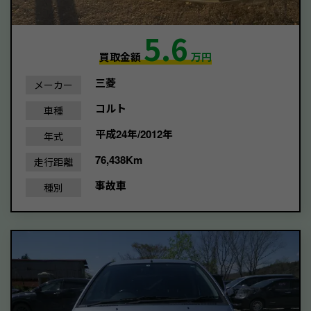
5.6
買取金額
万円
三菱
メーカー
コルト
車種
平成24年/2012年
年式
76,438Km
走行距離
事故車
種別