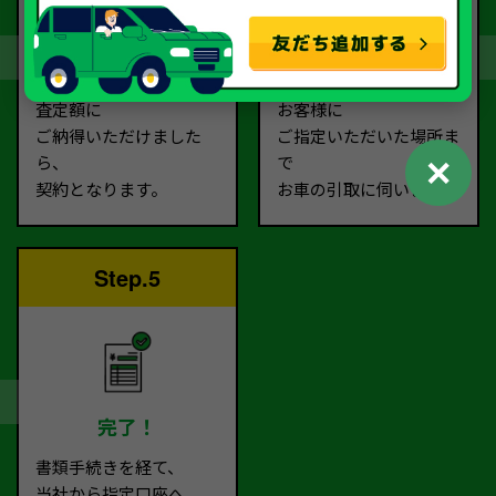
契約
お引取り
査定額に
お客様に
ご納得いただけました
ご指定いただいた場所ま
✕
ら、
で
契約となります。
お車の引取に伺います。
Step.5
完了！
書類手続きを経て、
当社から指定口座へ