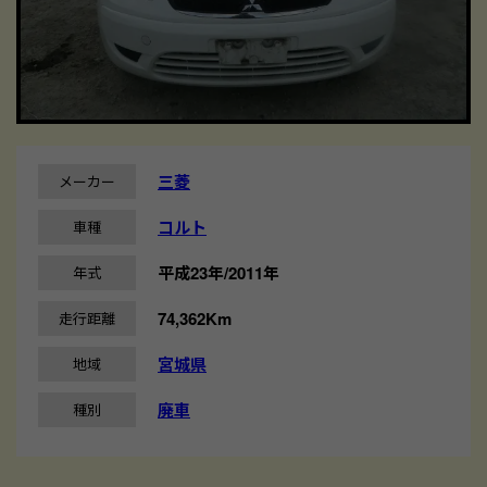
三菱
メーカー
コルト
車種
平成23年/2011年
年式
74,362Km
走行距離
宮城県
地域
廃車
種別