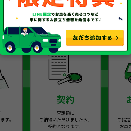
2
Step.3
契約
が
査定額に
します。
ご納得いただけましたら、
ご指定
契約となります。
お車