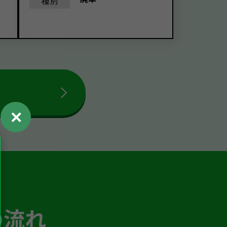
種別
✕
の流れ