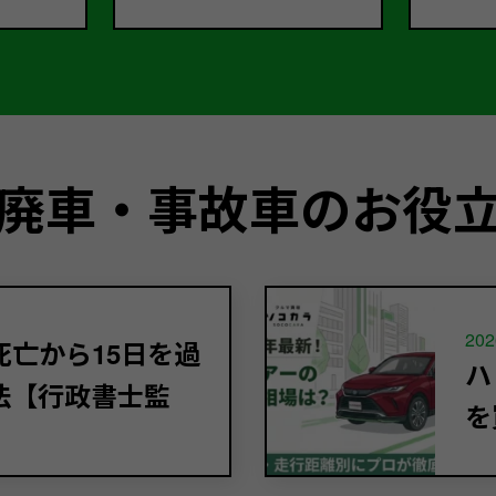
廃車・事故車のお役
202
亡から15日を過
ハ
法【行政書士監
を