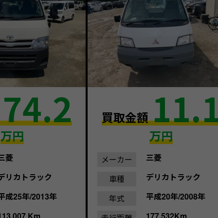
74.2
11.
額
買取金額
万円
万円
三菱
三菱
メーカー
デリカトラック
デリカトラック
車種
平成25年/2013年
平成20年/2008年
年式
113,007 Km
177,532Km
走行距離