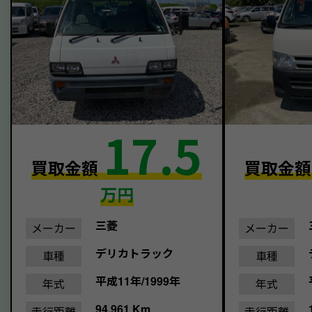
17.5
買取金額
買取金
万円
三菱
メーカー
メーカー
デリカトラック
車種
車種
平成11年/1999年
年式
年式
94,961 Km
走行距離
走行距離