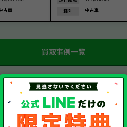
中古車
中古車
種別
買取事例一覧
簡単 5ステップ！
車・廃車・事故車買取