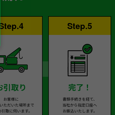
Step.4
Step.5
お引取り
完了！
お客様に
書類手続きを経て、
いただいた場所まで
当社から指定口座へ
の引取に伺います。
お振込いたします。