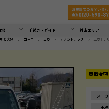
相場
手続き・ガイド
対応エリア
場と実績
>
国産車
>
三菱
>
デリカトラック
>
三菱 | デリ
買取金額
メーカ
車種