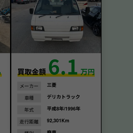
1
6.1
買取金額
万円
三菱
メーカー
デリカトラック
車種
平成8年/1996年
年式
92,301Km
走行距離
廃車