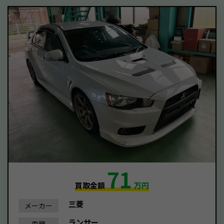
71
買取金額
万円
三菱
メーカー
ランサー
車種