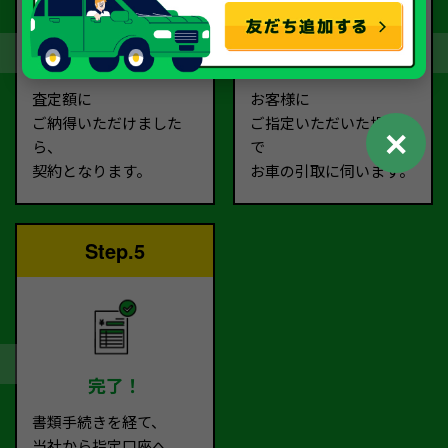
契約
お引取り
査定額に
お客様に
ご納得いただけました
ご指定いただいた場所ま
✕
ら、
で
契約となります。
お車の引取に伺います。
Step.5
完了！
書類手続きを経て、
当社から指定口座へ