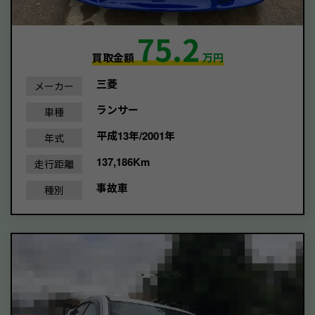
75.2
買取金額
万円
三菱
メーカー
ランサー
車種
平成13年/2001年
年式
137,186Km
走行距離
事故車
種別