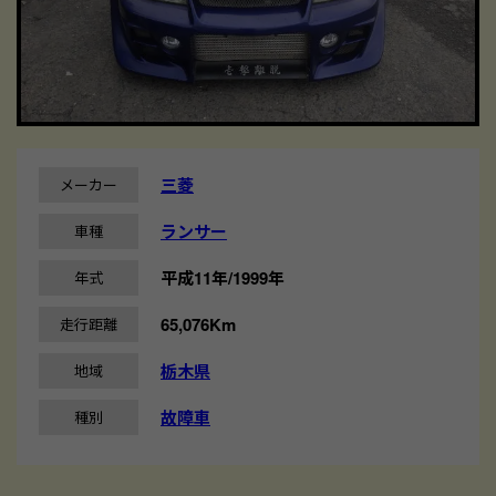
三菱
メーカー
ランサー
車種
平成11年/1999年
年式
65,076Km
走行距離
栃木県
地域
故障車
種別