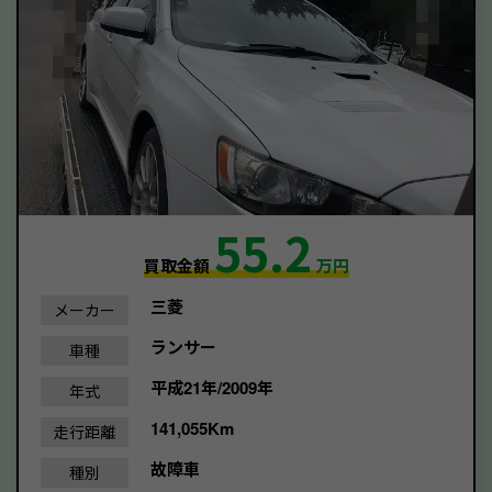
55.2
買取金額
万円
三菱
メーカー
ランサー
車種
平成21年/2009年
年式
141,055Km
走行距離
故障車
種別