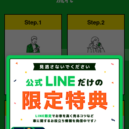
Step.1
Step.2
ご依頼
査定
お電話または査定フォー
査定のプロが
ムより
お電話で回答いたしま
ご依頼ください。
す。
Step.3
Step.4