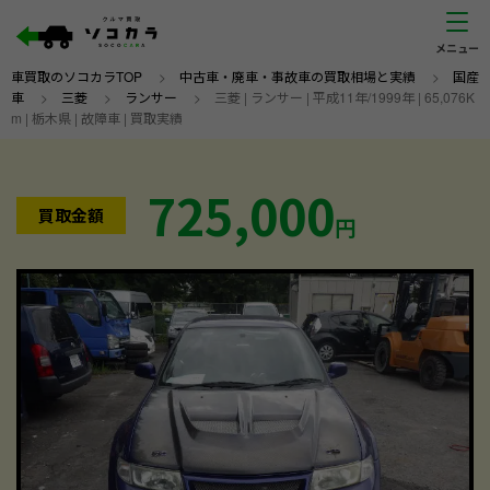
車買取のソコカラTOP
>
中古車・廃車・事故車の買取相場と実績
>
国産
車
>
三菱
>
ランサー
>
三菱 | ランサー | 平成11年/1999年 | 65,076K
m | 栃木県 | 故障車 | 買取実績
725,000
買取金額
円