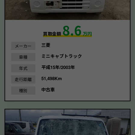
8.6
買取金額
万円
三菱
メーカー
ミニキャブトラック
車種
平成15年/2003年
年式
51,498Km
走行距離
中古車
種別