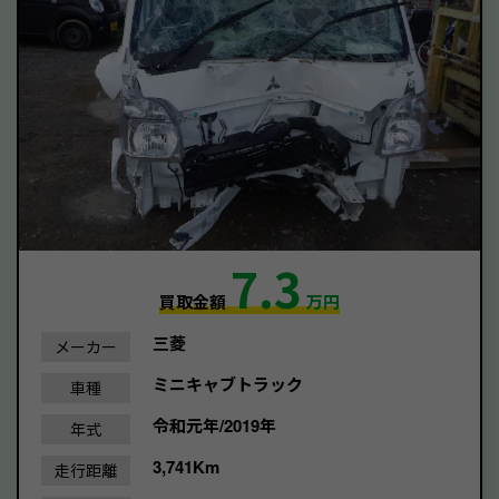
7.3
買取金額
万円
三菱
メーカー
ミニキャブトラック
車種
令和元年/2019年
年式
3,741Km
走行距離