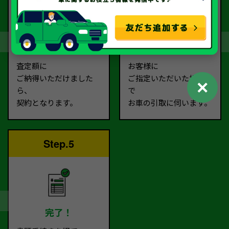
契約
お引取り
査定額に
お客様に
ご納得いただけました
ご指定いただいた場所ま
✕
ら、
で
契約となります。
お車の引取に伺います。
Step.5
完了！