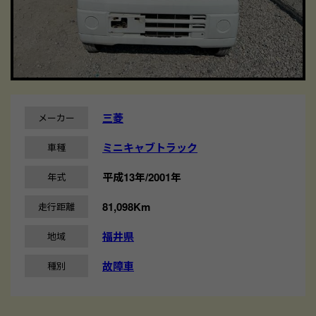
三菱
メーカー
ミニキャブトラック
車種
平成13年/2001年
年式
81,098Km
走行距離
福井県
地域
故障車
種別