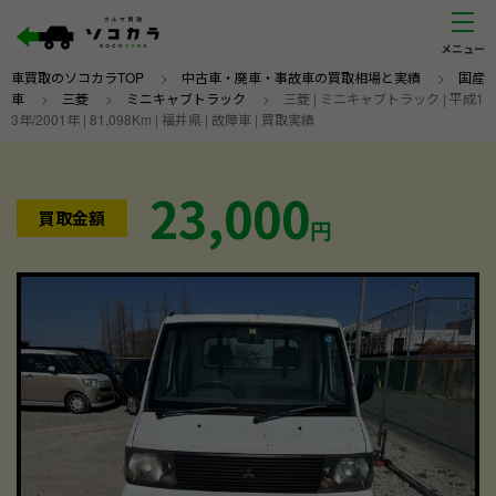
車買取のソコカラTOP
>
中古車・廃車・事故車の買取相場と実績
>
国産
車
>
三菱
>
ミニキャブトラック
>
三菱 | ミニキャブトラック | 平成1
3年/2001年 | 81,098Km | 福井県 | 故障車 | 買取実績
23,000
買取金額
円