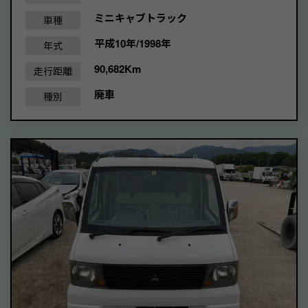
ミニキャブトラック
車種
平成10年/1998年
年式
90,682Km
走行距離
廃車
種別