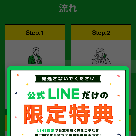
流れ
Step.1
Step.2
ご依頼
査定
お電話または査定フォー
査定のプロが
ムより
お電話で回答いたしま
ご依頼ください。
す。
Step.3
Step.4