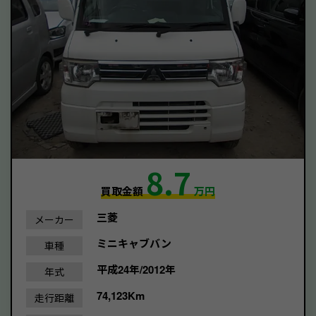
8.7
買取金額
万円
三菱
メーカー
ミニキャブバン
車種
平成24年/2012年
年式
74,123Km
走行距離