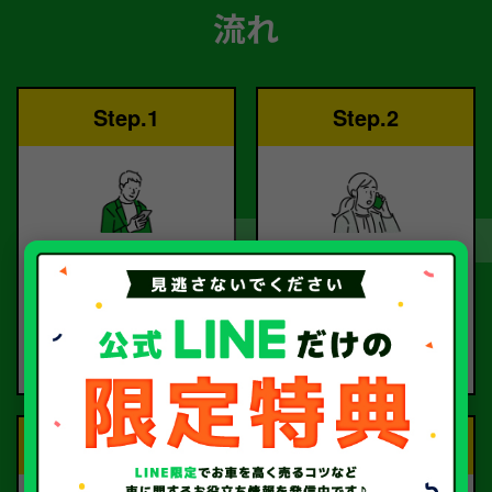
流れ
Step.1
Step.2
ご依頼
査定
お電話または査定フォー
査定のプロが
ムより
お電話で回答いたしま
ご依頼ください。
す。
Step.3
Step.4