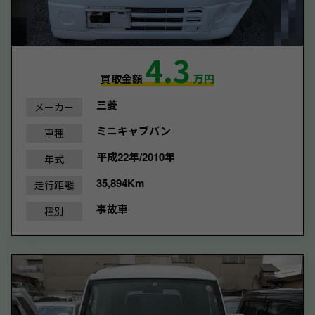
4.3
買取金額
万円
三菱
メーカー
ミニキャブバン
車種
平成22年/2010年
年式
35,894Km
走行距離
事故車
種別