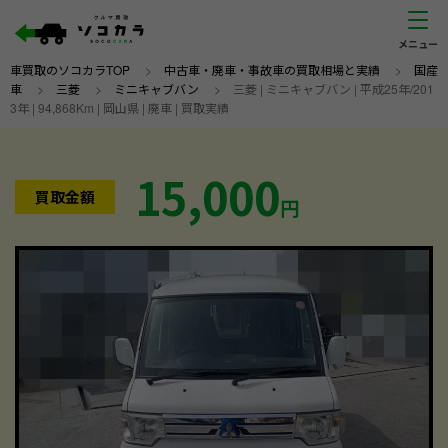
車買取のソコカラTOP
>
中古車・廃車・事故車の買取相場と実績
>
国産
車
>
三菱
>
ミニキャブバン
>
三菱 | ミニキャブバン | 平成25年/201
3年 | 94,868Km | 岡山県 | 廃車 | 買取実績
15,000
買取金額
円