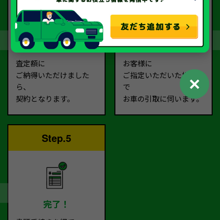
契約
お引取り
査定額に
お客様に
ご納得いただけました
ご指定いただいた場所ま
✕
ら、
で
契約となります。
お車の引取に伺います。
Step.5
完了！