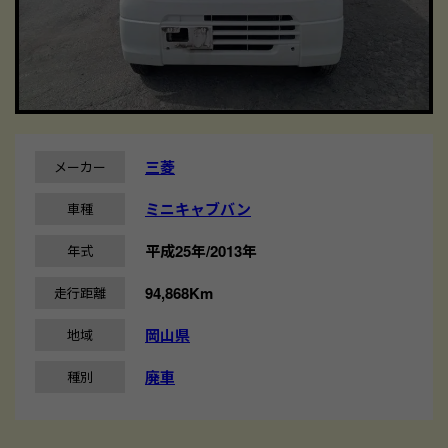
三菱
メーカー
ミニキャブバン
車種
平成25年/2013年
年式
94,868Km
走行距離
岡山県
地域
廃車
種別