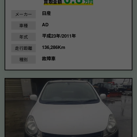
買取金額
万円
日産
メーカー
AD
車種
平成23年/2011年
年式
136,286Km
走行距離
故障車
種別