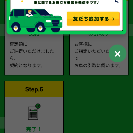
契約
お引取り
査定額に
お客様に
✕
ご納得いただけました
ご指定いただいた場所ま
ら、
で
契約となります。
お車の引取に伺います。
Step.5
完了！