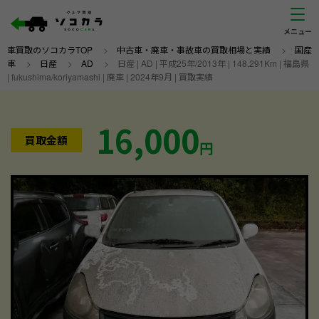
車買取のソコカラTOP
>
中古車・廃車・事故車の買取相場と実績
>
国産
車
>
日産
>
AD
>
日産 | AD | 平成25年/2013年 | 148,291Km | 福島県
| fukushima/koriyamashi | 廃車 | 2024年9月 | 買取実績
16,000
買取金額
円