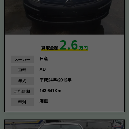
2.6
買取金額
万円
日産
メーカー
AD
車種
平成24年/2012年
年式
143,641Km
走行距離
廃車
種別