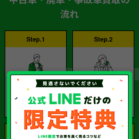
流れ
Step.1
Step.2
ご依頼
査定
お電話または査定フォー
査定のプロが
ムより
お電話で回答いたしま
ご依頼ください。
す。
Step.3
Step.4