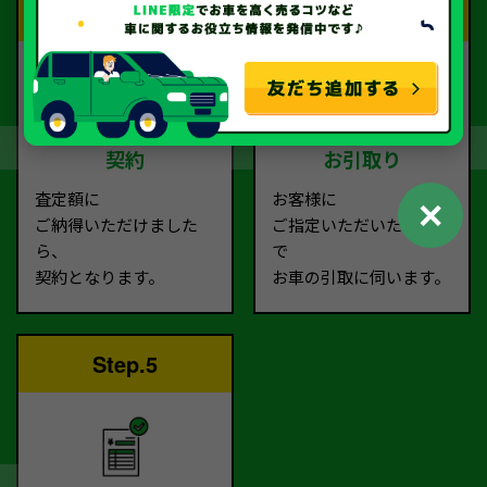
Step.3
Step.4
契約
お引取り
査定額に
お客様に
✕
ご納得いただけました
ご指定いただいた場所ま
ら、
で
契約となります。
お車の引取に伺います。
Step.5