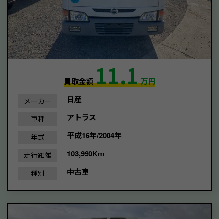
11.1
買取金額
万円
日産
メーカー
アトラス
車種
平成16年/2004年
年式
103,990Km
走行距離
中古車
種別