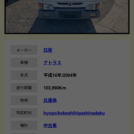
日産
メーカー
アトラス
車種
平成16年/2004年
年式
103,990Km
走行距離
兵庫県
地域
hyogo/kobeshihigashinadaku
市区町村
中古車
種別