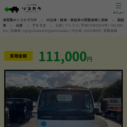
車買取のソコカラTOP
>
中古車・廃車・事故車の買取相場と実績
>
国産
車
>
日産
>
アトラス
>
日産 | アトラス | 平成16年/2004年 | 103,990
Km | 兵庫県 | hyogo/kobeshihigashinadaku | 中古車 | 2024年8月 | 買取実績
111,000
買取金額
円