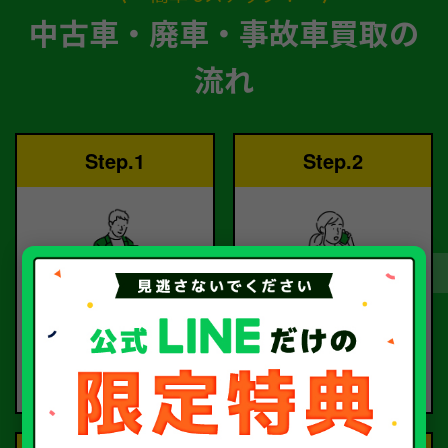
中古車・廃車・事故車買取の
流れ
Step.1
Step.2
ご依頼
査定
お電話または査定フォー
査定のプロが
ムより
お電話で回答いたしま
ご依頼ください。
す。