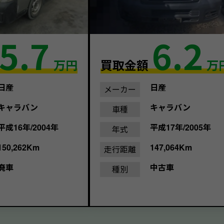
5.7
6.2
万円
買取金額
万
日産
日産
メーカー
キャラバン
キャラバン
車種
平成16年/2004年
平成17年/2005年
年式
150,262Km
147,064Km
走行距離
廃車
中古車
種別