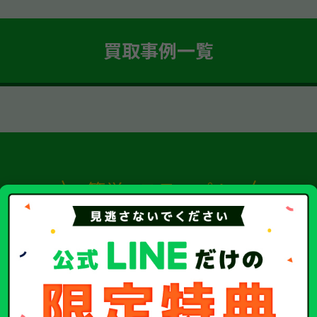
買取事例一覧
簡単 5ステップ！
車・廃車・事故車買取
2
Step.3