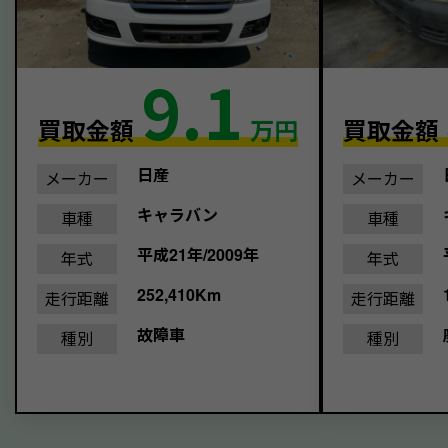
9.1
買取金額
万円
買取金額
日産
メーカー
メーカー
キャラバン
車種
車種
平成21年/2009年
年式
年式
252,410Km
走行距離
走行距離
故障車
種別
種別