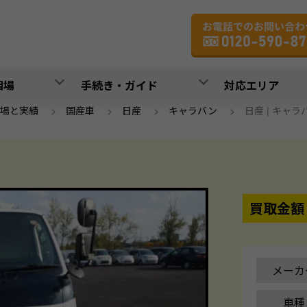
相場
手続き・ガイド
対応エリア
場と実績
>
国産車
>
日産
>
キャラバン
>
日産 | キャラバン
買取金額
メーカ
車種