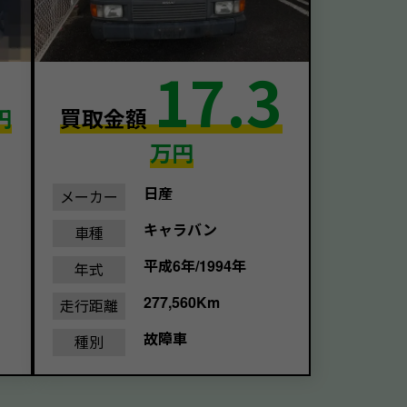
17.3
円
買取金額
万円
日産
メーカー
キャラバン
車種
平成6年/1994年
年式
277,560Km
走行距離
故障車
種別