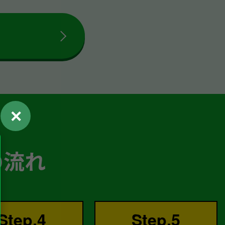
✕
の流れ
Step.4
Step.5