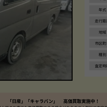
年式
走行距
地域
市区町
種別
査定時
「日産」「キャラバン」 高価買取実施中！