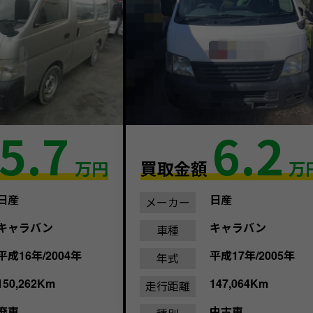
5.7
6.2
万円
買取金額
万
日産
日産
メーカー
キャラバン
キャラバン
車種
平成16年/2004年
平成17年/2005年
年式
150,262Km
147,064Km
走行距離
廃車
中古車