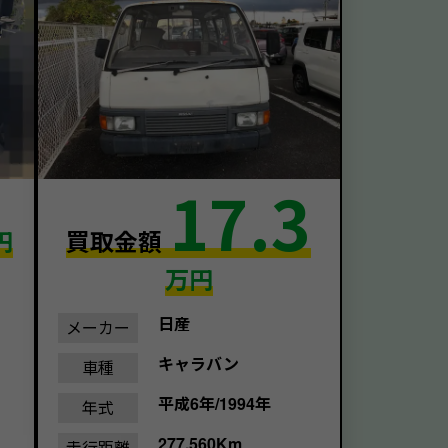
17.3
円
買取金額
万円
日産
メーカー
キャラバン
車種
平成6年/1994年
年式
277,560Km
走行距離