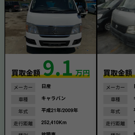
9.1
買取金額
万円
買取金額
日産
メーカー
メーカー
キャラバン
車種
車種
平成21年/2009年
年式
年式
252,410Km
走行距離
走行距離
故障車