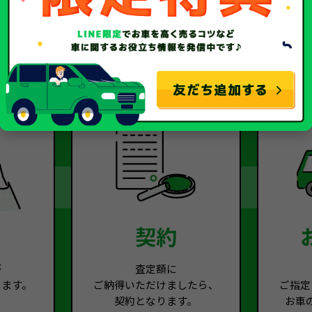
2
Step.3
契約
が
査定額に
します。
ご納得いただけましたら、
ご指定
契約となります。
お車