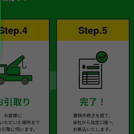
Step.4
Step.5
お引取り
完了！
お客様に
書類手続きを経て、
いただいた場所まで
当社から指定口座へ
の引取に伺います。
お振込いたします。