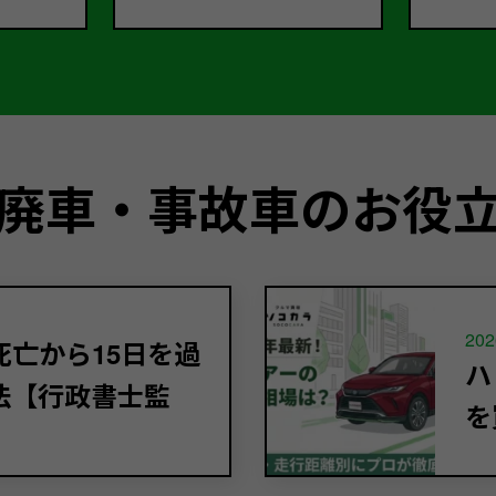
廃車・事故車のお役
202
亡から15日を過
ハ
法【行政書士監
を