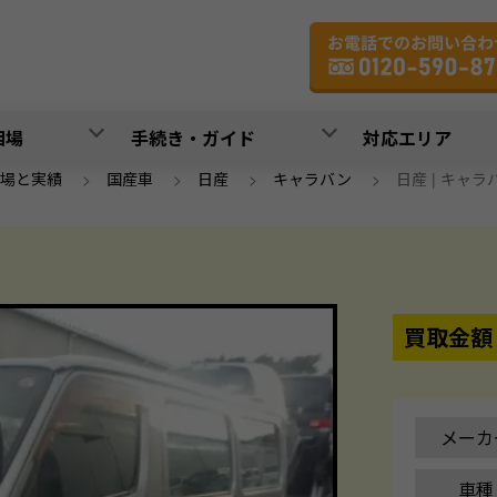
相場
手続き・ガイド
対応エリア
場と実績
>
国産車
>
日産
>
キャラバン
>
日産 | キャラバン 
買取金額
メーカ
車種