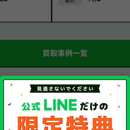
種別
買取事例一覧
簡単 5ステップ！
車・廃車・事故車買取