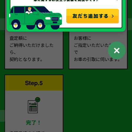
契約
お引取り
査定額に
お客様に
ご納得いただけました
ご指定いただいた場所ま
✕
ら、
で
契約となります。
お車の引取に伺います。
Step.5
完了！