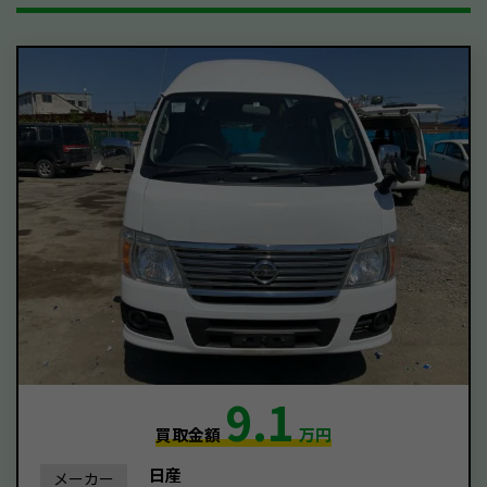
9.1
買取金額
万円
日産
メーカー