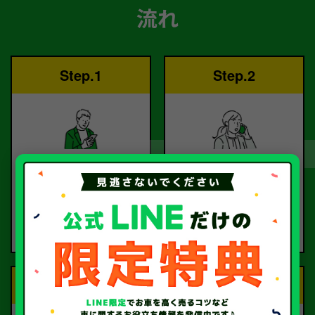
流れ
Step.1
Step.2
ご依頼
査定
お電話または査定フォー
査定のプロが
ムより
お電話で回答いたしま
ご依頼ください。
す。
Step.3
Step.4