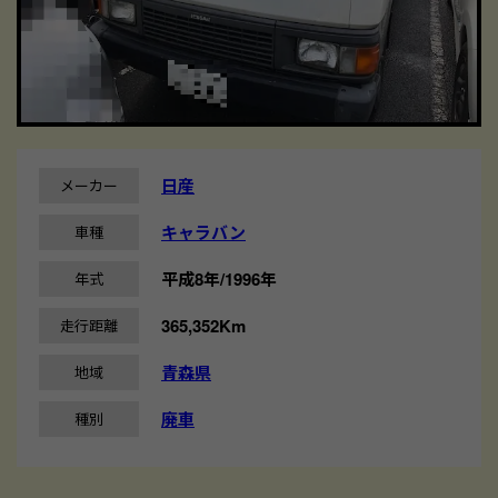
日産
メーカー
キャラバン
車種
平成8年/1996年
年式
365,352Km
走行距離
青森県
地域
廃車
種別