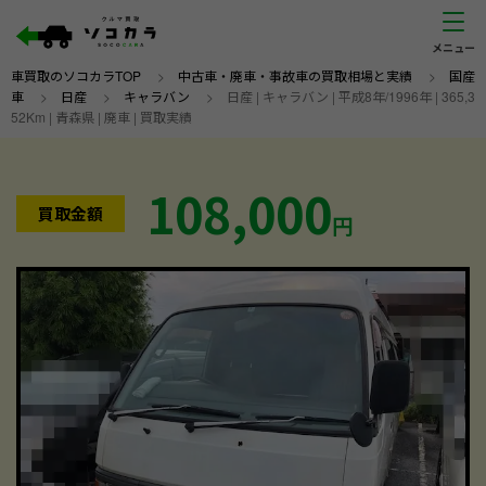
車買取のソコカラTOP
>
中古車・廃車・事故車の買取相場と実績
>
国産
車
>
日産
>
キャラバン
>
日産 | キャラバン | 平成8年/1996年 | 365,3
52Km | 青森県 | 廃車 | 買取実績
108,000
買取金額
円