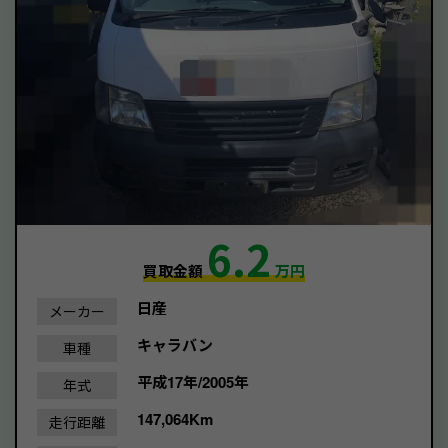
6.2
買取金額
万円
日産
メーカー
キャラバン
車種
平成17年/2005年
年式
147,064Km
走行距離