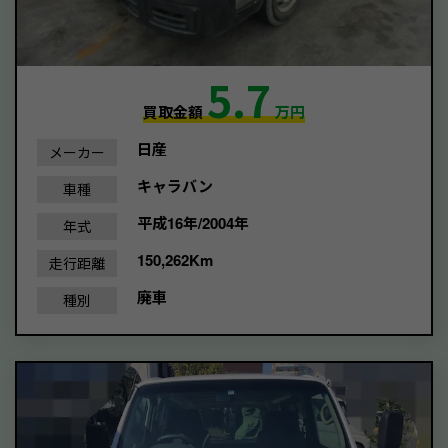
5.7
買取金額
万円
日産
メーカー
キャラバン
車種
平成16年/2004年
年式
150,262Km
走行距離
廃車
種別