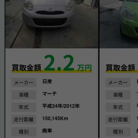
2.2
買取金額
万円
買取金額
日産
メーカー
メーカー
マーチ
車種
車種
平成24年/2012年
年式
年式
150,145Km
走行距離
走行距離
廃車
種別
種別