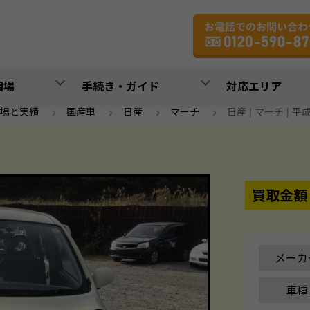
相場
手続き・ガイド
対応エリア
場と実績
>
国産車
>
日産
>
マーチ
>
日産 | マーチ | 平成
買取金額
メーカ
車種