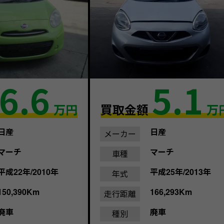
6.6
5.1
万円
買取金額
万
日産
日産
メーカー
マーチ
マーチ
車種
平成22年/2010年
平成25年/2013年
年式
150,390Km
166,293Km
走行距離
廃車
廃車
種別