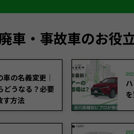
廃車・事故車のお役
202
の車の名義変更｜
ハ
らどうなる？必要
を
放す方法
202