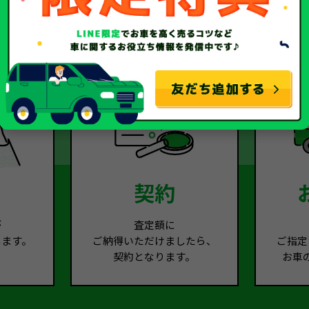
2
Step.3
契約
が
査定額に
します。
ご納得いただけましたら、
ご指定
契約となります。
お車