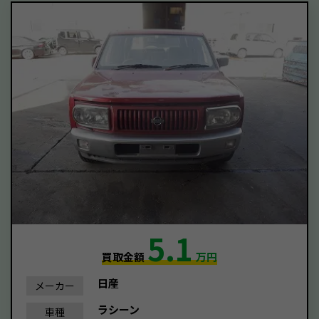
5.1
買取金額
万円
日産
メーカー
ラシーン
車種