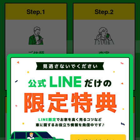
Step.1
Step.2
ご依頼
査定
お電話または査定フォー
査定のプロが
ムより
お電話で回答いたしま
ご依頼ください。
す。
Step.3
Step.4