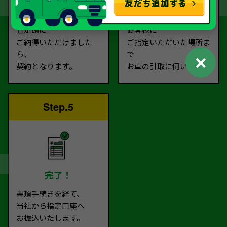
契約
お引取り
査定額に
お客様に
ご納得いただけました
ご指定いただいた場所ま
ら、
で
✕
契約となります。
お車の引取に伺います。
Step.5
完了！
書類手続きを経て、
当社から指定口座へ
お振込いたします。