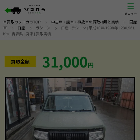
車買取のソコカラTOP
>
中古車・廃車・事故車の買取相場と実績
>
国産
車
>
日産
>
ラシーン
>
日産 | ラシーン | 平成10年/1998年 | 230,961
Km | 青森県 | 廃車 | 買取実績
31,000
買取金額
円