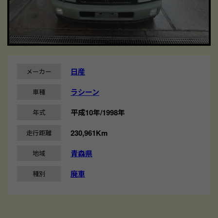
日産
メーカー
ラシーン
車種
平成10年/1998年
年式
230,961Km
走行距離
青森県
地域
廃車
種別