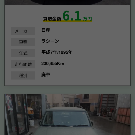
6.1
買取金額
万円
日産
メーカー
ラシーン
車種
平成7年/1995年
年式
230,455Km
走行距離
廃車
種別