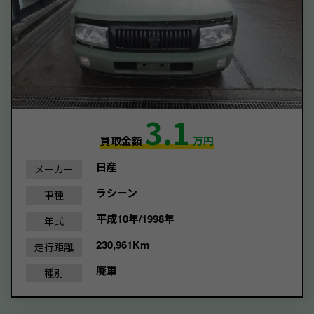
3.1
買取金額
万円
日産
メーカー
ラシーン
車種
平成10年/1998年
年式
230,961Km
走行距離
廃車
種別