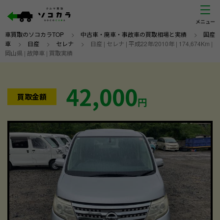
車買取のソコカラTOP
>
中古車・廃車・事故車の買取相場と実績
>
国産
車
>
日産
>
セレナ
>
日産 | セレナ | 平成22年/2010年 | 174,674Km |
岡山県 | 故障車 | 買取実績
42,000
買取金額
円