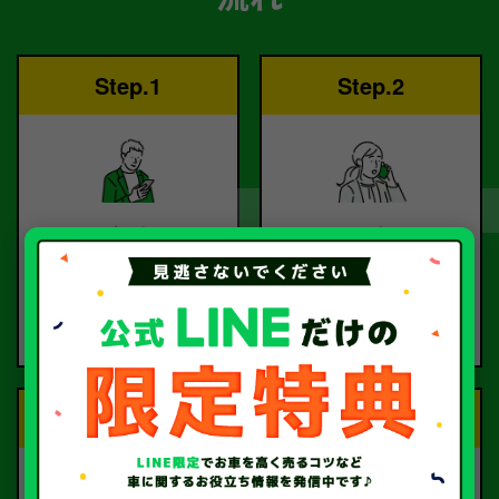
Step.1
Step.2
ご依頼
査定
お電話または査定フォー
査定のプロが
ムより
お電話で回答いたしま
ご依頼ください。
す。
Step.3
Step.4