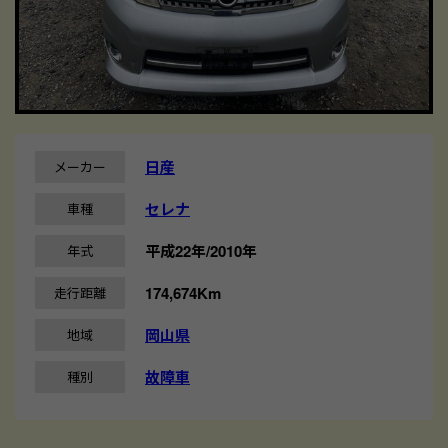
日産
メーカー
セレナ
車種
平成22年/2010年
年式
174,674Km
走行距離
岡山県
地域
故障車
種別