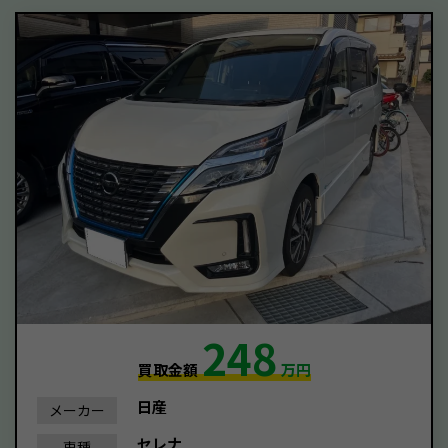
248
買取金額
万円
日産
メーカー
セレナ
車種