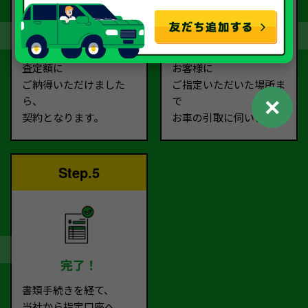
契約
お引取り
査定額に
お客様に
ご納得いただけました
ご指定いただいた場所ま
✕
ら、
で
契約となります。
お車の引取に伺います。
Step.5
完了！
書類手続きを経て、
当社から指定口座へ