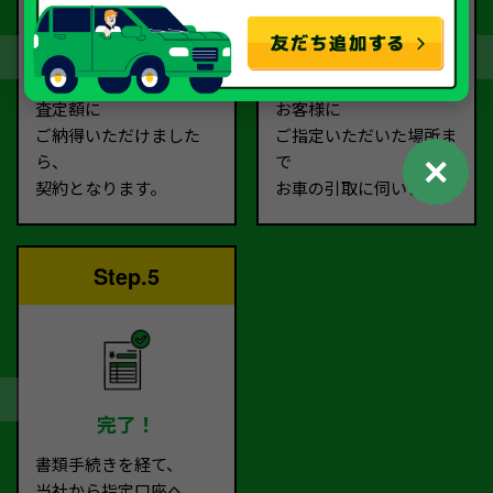
契約
お引取り
査定額に
お客様に
ご納得いただけました
ご指定いただいた場所ま
✕
ら、
で
契約となります。
お車の引取に伺います。
Step.5
完了！
書類手続きを経て、
当社から指定口座へ