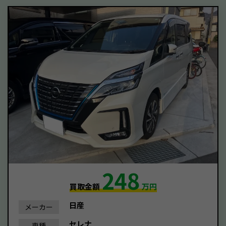
248
買取金額
万円
日産
メーカー
セレナ
車種