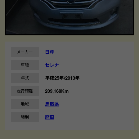
日産
メーカー
セレナ
車種
平成25年/2013年
年式
209,168Km
走行距離
鳥取県
地域
廃車
種別