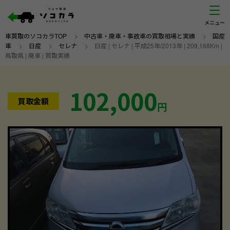
車買取のソコカラTOP
>
中古車・廃車・事故車の買取相場と実績
>
国産
車
>
日産
>
セレナ
>
日産 | セレナ | 平成25年/2013年 | 209,168Km |
鳥取県 | 廃車 | 買取実績
102,000
買取金額
円