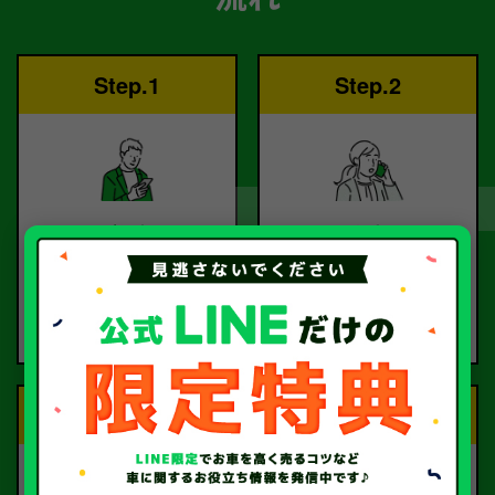
Step.1
Step.2
ご依頼
査定
お電話または査定フォー
査定のプロが
ムより
お電話で回答いたしま
ご依頼ください。
す。
Step.3
Step.4