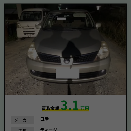
3.1
買取金額
万円
日産
メーカー
ティーダ
車種