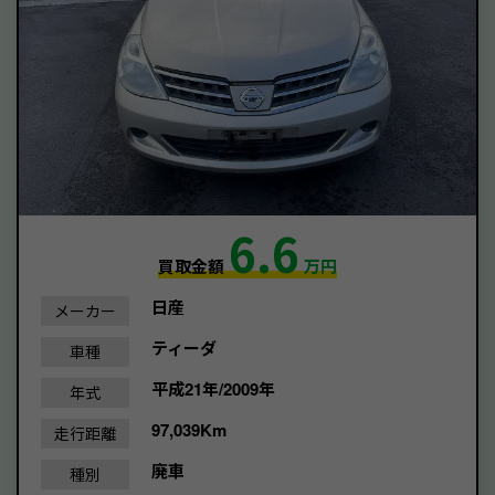
6.6
買取金額
万円
日産
メーカー
ティーダ
車種
平成21年/2009年
年式
97,039Km
走行距離
廃車
種別