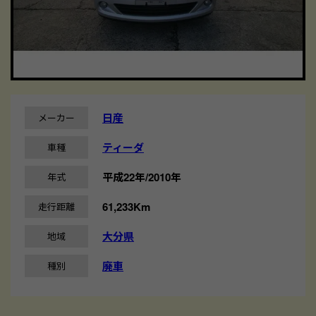
日産
メーカー
ティーダ
車種
平成22年/2010年
年式
61,233Km
走行距離
大分県
地域
廃車
種別