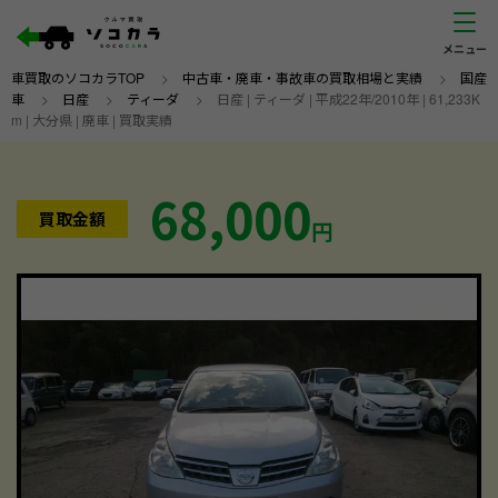
車買取のソコカラTOP
>
中古車・廃車・事故車の買取相場と実績
>
国産
車
>
日産
>
ティーダ
>
日産 | ティーダ | 平成22年/2010年 | 61,233K
m | 大分県 | 廃車 | 買取実績
68,000
買取金額
円