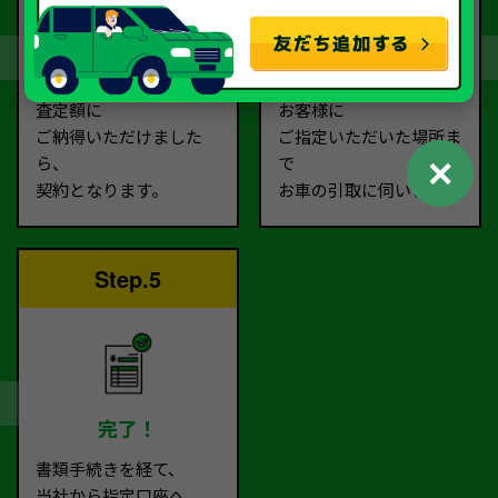
契約
お引取り
査定額に
お客様に
ご納得いただけました
ご指定いただいた場所ま
✕
ら、
で
契約となります。
お車の引取に伺います。
Step.5
完了！
書類手続きを経て、
当社から指定口座へ