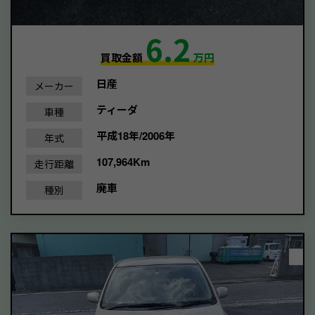
6.2
買取金額
万円
日産
メーカー
ティーダ
車種
平成18年/2006年
年式
107,964Km
走行距離
廃車
種別