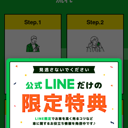
Step.1
Step.2
ご依頼
査定
お電話または査定フォー
査定のプロが
ムより
お電話で回答いたしま
ご依頼ください。
す。
Step.3
Step.4