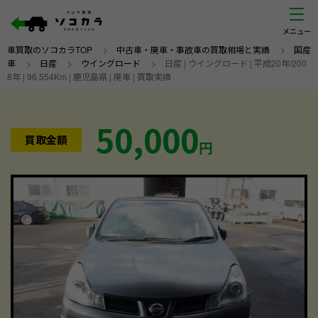
車買取のソコカラTOP
>
中古車・廃車・事故車の買取相場と実績
>
国産
車
>
日産
>
ウイングロード
>
日産 | ウイングロード | 平成20年/200
8年 | 96,554Km | 鹿児島県 | 廃車 | 買取実績
50,000
買取金額
円