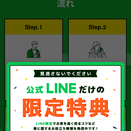
流れ
Step.1
Step.2
ご依頼
査定
お電話または査定フォー
査定のプロが
ムより
お電話で回答いたしま
ご依頼ください。
す。
Step.3
Step.4