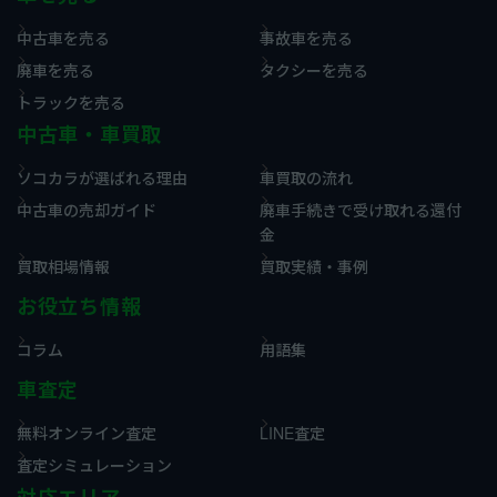
中古車を売る
事故車を売る
廃車を売る
タクシーを売る
トラックを売る
中古車・車買取
ソコカラが選ばれる理由
車買取の流れ
中古車の売却ガイド
廃車手続きで受け取れる還付
金
買取相場情報
買取実績・事例
お役立ち情報
コラム
用語集
車査定
無料オンライン査定
LINE査定
査定シミュレーション
対応エリア