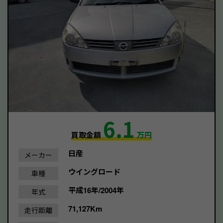
6.1
買取金額
万円
日産
メーカー
ウイングロード
車種
平成16年/2004年
年式
71,127Km
走行距離