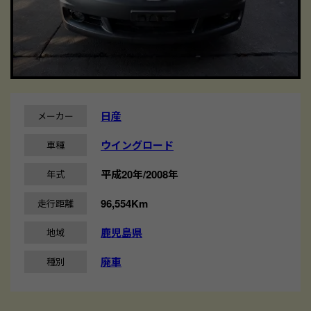
日産
メーカー
ウイングロード
車種
平成20年/2008年
年式
96,554Km
走行距離
鹿児島県
地域
廃車
種別