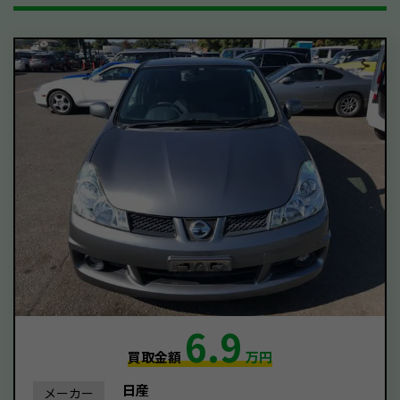
6.9
買取金額
万円
日産
メーカー