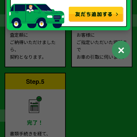
契約
お引取り
査定額に
お客様に
ご納得いただけました
ご指定いただいた場所ま
✕
ら、
で
契約となります。
お車の引取に伺います。
Step.5
完了！
書類手続きを経て、