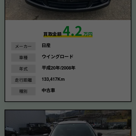
4.2
買取金額
万円
日産
メーカー
ウイングロード
車種
平成20年/2008年
年式
133,417Km
走行距離
中古車
種別