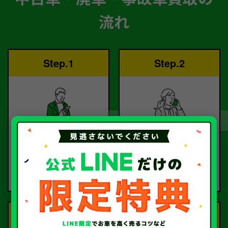
流れ
Step.1
Step.2
ご依頼
査定
お電話または査定フォー
査定のプロが
ムより
お電話で回答いたしま
ご依頼ください。
す。
Step.3
Step.4