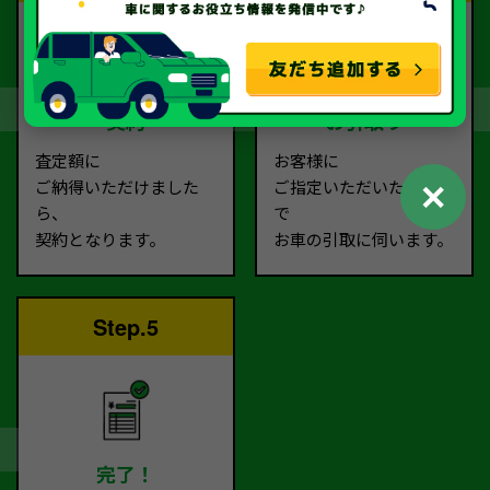
契約
お引取り
査定額に
お客様に
✕
ご納得いただけました
ご指定いただいた場所ま
ら、
で
契約となります。
お車の引取に伺います。
Step.5
完了！