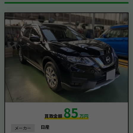
85
買取金額
万円
日産
メーカー