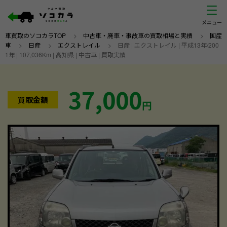
車買取のソコカラTOP
>
中古車・廃車・事故車の買取相場と実績
>
国産
車
>
日産
>
エクストレイル
>
日産 | エクストレイル | 平成13年/200
1年 | 107,036Km | 高知県 | 中古車 | 買取実績
37,000
買取金額
円