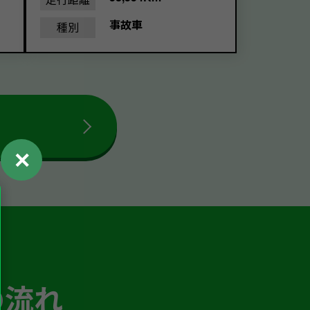
事故車
種別
✕
の流れ