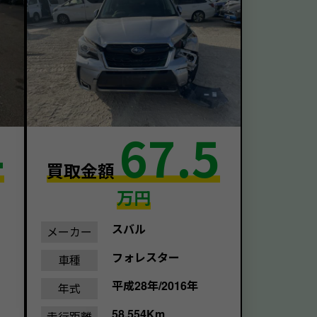
4
67.5
買取金額
万円
スバル
メーカー
フォレスター
車種
平成28年/2016年
年式
58,554Km
走行距離