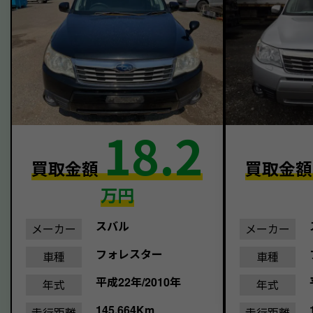
18.2
買取金額
買取金
万円
スバル
メーカー
メーカー
フォレスター
車種
車種
平成22年/2010年
年式
年式
145,664Km
走行距離
走行距離