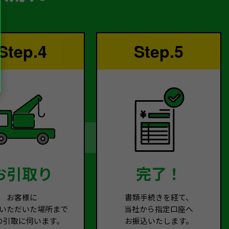
Step.4
Step.5
お引取り
完了！
お客様に
書類手続きを経て、
いただいた場所まで
当社から指定口座へ
の引取に伺います。
お振込いたします。