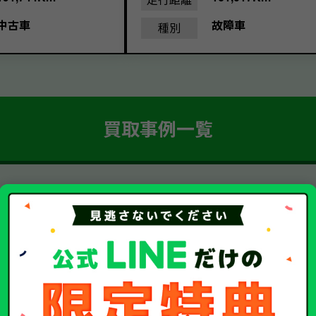
中古車
故障車
種別
買取事例一覧
簡単 5ステップ！
車・廃車・事故車買取