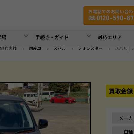
相場
手続き・ガイド
対応エリア
場と実績
>
国産車
>
スバル
>
フォレスター
>
スバル | フ
買取金額
メーカ
車種