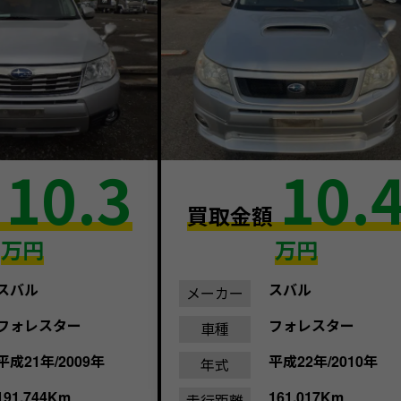
10.3
10.
額
買取金額
万円
万円
スバル
スバル
メーカー
フォレスター
フォレスター
車種
平成21年/2009年
平成22年/2010年
年式
191,744Km
161,017Km
走行距離