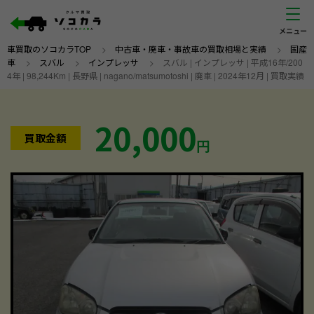
車買取のソコカラTOP
>
中古車・廃車・事故車の買取相場と実績
>
国産
車
>
スバル
>
インプレッサ
>
スバル | インプレッサ | 平成16年/200
4年 | 98,244Km | 長野県 | nagano/matsumotoshi | 廃車 | 2024年12月 | 買取実績
20,000
買取金額
円