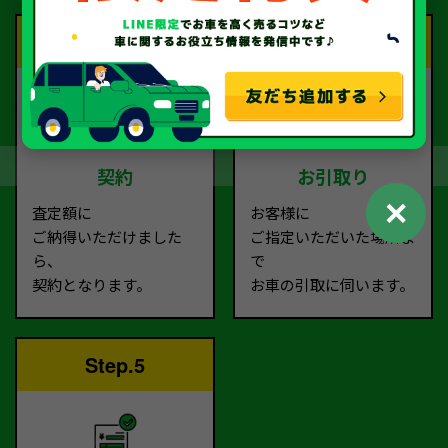
Step.3
Step.4
契約
お引取り
✕
査定額に
お客様に
ご納得いただけました
ご指定いただいた場所ま
ら、
で
契約となります。
お車の引取に伺います。
Step.5