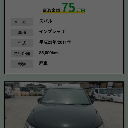
75
買取金額
万円
スバル
メーカー
インプレッサ
車種
平成23年/2011年
年式
85,000km
走行距離
廃車
種別