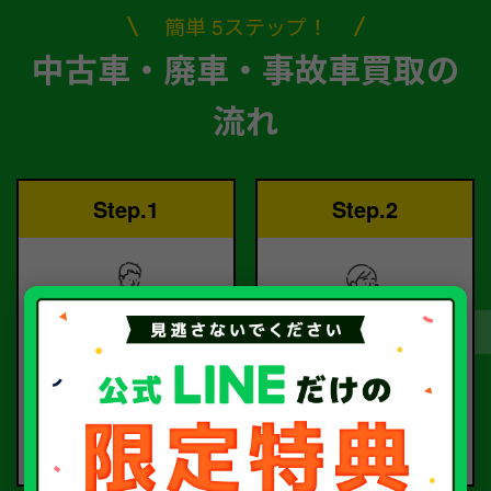
簡単 5ステップ！
中古車・廃車・事故車買取の
流れ
Step.1
Step.2
ご依頼
査定
お電話または査定フォー
査定のプロが
ムより
お電話で回答いたしま
ご依頼ください。
す。