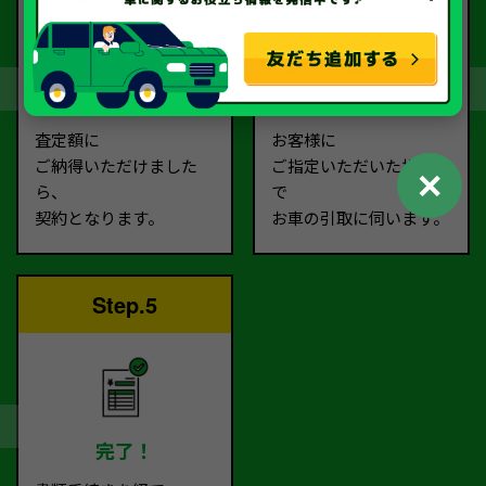
契約
お引取り
査定額に
お客様に
ご納得いただけました
ご指定いただいた場所ま
✕
ら、
で
契約となります。
お車の引取に伺います。
Step.5
完了！