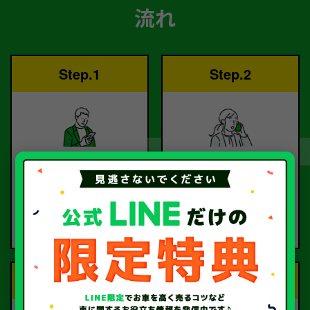
流れ
Step.1
Step.2
ご依頼
査定
お電話または査定フォー
査定のプロが
ムより
お電話で回答いたしま
ご依頼ください。
す。
Step.3
Step.4