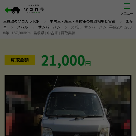
車買取のソコカラTOP
>
中古車・廃車・事故車の買取相場と実績
>
国産
車
>
スバル
>
サンバーバン
>
スバル | サンバーバン | 平成20年/200
8年 | 167,903Km | 島根県 | 中古車 | 買取実績
21,000
買取金額
円