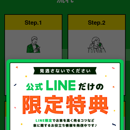
Step.1
Step.2
ご依頼
査定
お電話または査定フォー
査定のプロが
ムより
お電話で回答いたしま
ご依頼ください。
す。
Step.3
Step.4