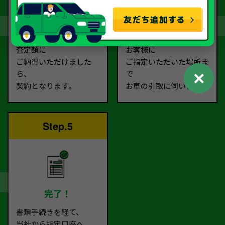
契約
お引取り
査定額に
お客様に
ご納得いただけました
ご指定いただいた場所ま
✕
ら、
で
契約となります。
お車の引取に伺います。
Step.5
完了！
書類手続きを経て、
当社から指定口座へ