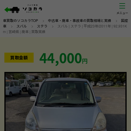
車買取のソコカラTOP
>
中古車・廃車・事故車の買取相場と実績
>
国産
車
>
スバル
>
ステラ
>
スバル | ステラ | 平成23年/2011年 | 92,931K
m | 宮崎県 | 廃車 | 買取実績
44,000
買取金額
円