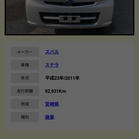
スバル
メーカー
ステラ
車種
平成23年/2011年
年式
92,931Km
走行距離
宮崎県
地域
廃車
種別