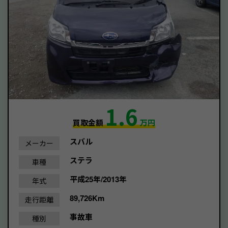
1.6
買取金額
万円
スバル
メーカー
ステラ
車種
平成25年/2013年
年式
89,726Km
走行距離
事故車
種別