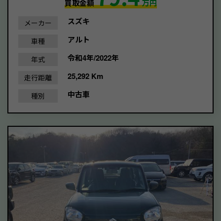
買取金額
万円
スズキ
メーカー
アルト
車種
令和4年/2022年
年式
25,292 Km
走行距離
中古車
種別