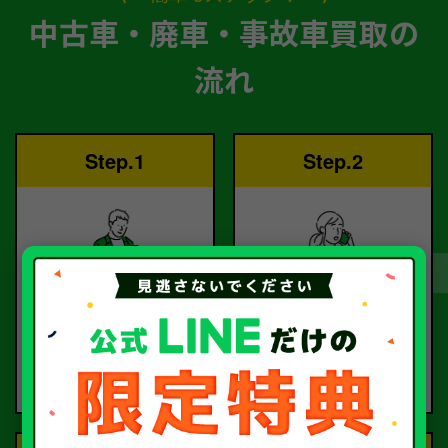
中古車・廃車・事故車買取の
流れ
Step.1
Step.2
ご依頼
査定
お電話または査定フォー
査定のプロが
ムより
お電話で回答いたしま
ご依頼ください。
す。