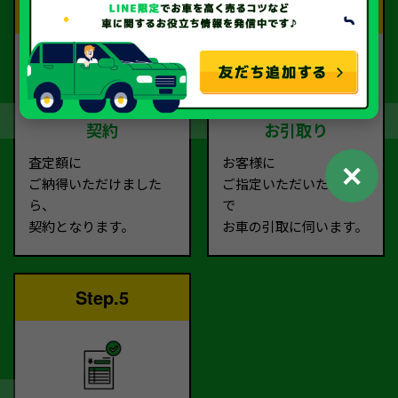
Step.3
Step.4
契約
お引取り
査定額に
お客様に
✕
ご納得いただけました
ご指定いただいた場所ま
ら、
で
契約となります。
お車の引取に伺います。
Step.5