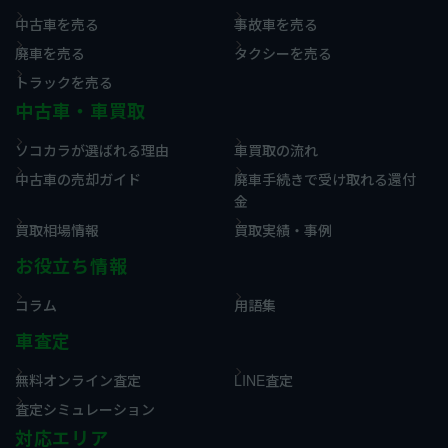
中古車を売る
事故車を売る
廃車を売る
タクシーを売る
トラックを売る
中古車・車買取
ソコカラが選ばれる理由
車買取の流れ
中古車の売却ガイド
廃車手続きで受け取れる還付
金
買取相場情報
買取実績・事例
お役立ち情報
コラム
用語集
車査定
無料オンライン査定
LINE査定
査定シミュレーション
対応エリア