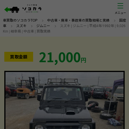
車買取のソコカラTOP
>
中古車・廃車・事故車の買取相場と実績
>
国産
車
>
スズキ
>
ジムニー
>
スズキ | ジムニー | 平成4年/1992年 | 9,026
Km | 岐阜県 | 中古車 | 買取実績
21,000
買取金額
円