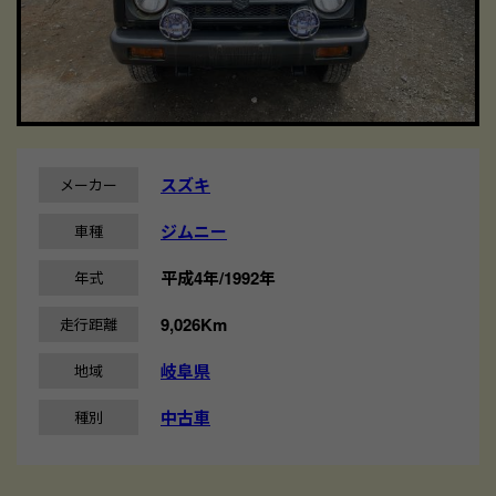
スズキ
メーカー
ジムニー
車種
平成4年/1992年
年式
9,026Km
走行距離
岐阜県
地域
中古車
種別