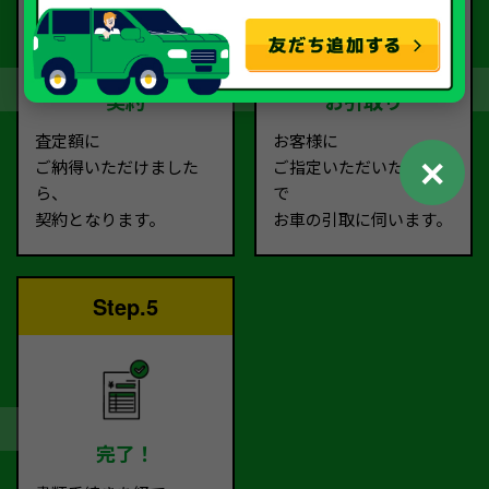
契約
お引取り
査定額に
お客様に
✕
ご納得いただけました
ご指定いただいた場所ま
ら、
で
契約となります。
お車の引取に伺います。
Step.5
完了！