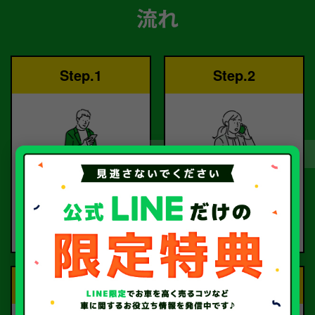
流れ
Step.1
Step.2
ご依頼
査定
お電話または査定フォー
査定のプロが
ムより
お電話で回答いたしま
ご依頼ください。
す。
Step.3
Step.4