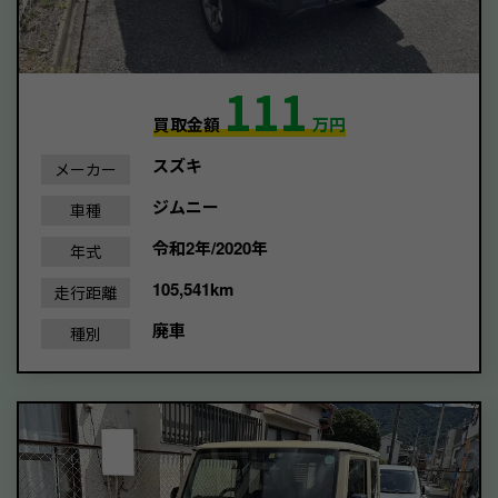
111
買取金額
万円
スズキ
メーカー
ジムニー
車種
令和2年/2020年
年式
105,541km
走行距離
廃車
種別