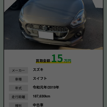
15
買取金額
万円
スズキ
メーカー
スイフト
車種
令和元年/2019年
年式
187,630km
走行距離
中古車
種別