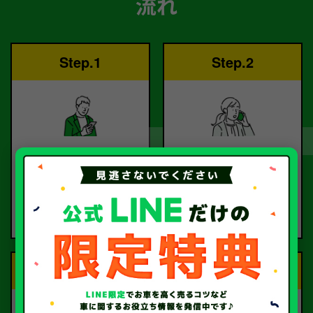
流れ
Step.1
Step.2
ご依頼
査定
お電話または査定フォー
査定のプロが
ムより
お電話で回答いたしま
ご依頼ください。
す。
Step.3
Step.4