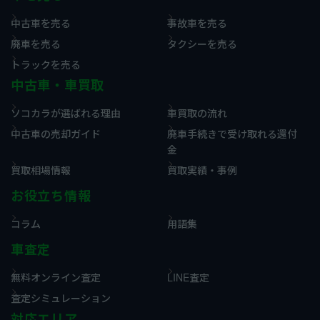
中古車を売る
事故車を売る
廃車を売る
タクシーを売る
トラックを売る
中古車・車買取
ソコカラが選ばれる理由
車買取の流れ
中古車の売却ガイド
廃車手続きで受け取れる還付
金
買取相場情報
買取実績・事例
お役立ち情報
コラム
用語集
車査定
無料オンライン査定
LINE査定
査定シミュレーション
対応エリア