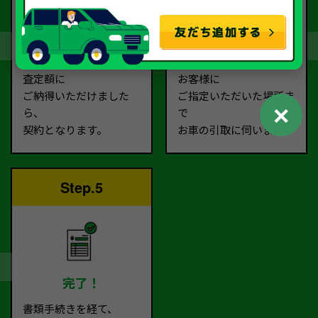
契約
お引取り
査定額に
お客様に
ご納得いただけました
ご指定いただいた場所ま
✕
ら、
で
契約となります。
お車の引取に伺います。
Step.5
完了！
書類手続きを経て、