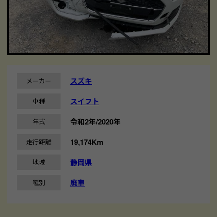
スズキ
メーカー
スイフト
車種
令和2年/2020年
年式
19,174Km
走行距離
静岡県
地域
廃車
種別