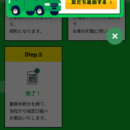
査定額に
お客様に
ご納得いただけました
ご指定いただいた場所ま
ら、
で
契約となります。
お車の引取に伺います。
✕
Step.5
完了！
書類手続きを経て、
当社から指定口座へ
お振込いたします。