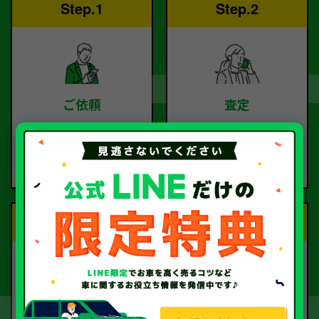
Step.1
Step.2
ご依頼
査定
お電話または査定フォー
査定のプロが
ムより
お電話で回答いたしま
ご依頼ください。
す。
Step.3
Step.4
契約
お引取り