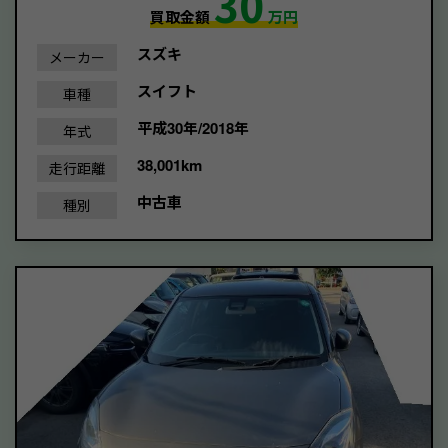
30
買取金額
万円
スズキ
メーカー
スイフト
車種
平成30年/2018年
年式
38,001km
走行距離
中古車
種別