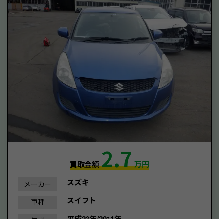
2.7
買取金額
万円
スズキ
メーカー
スイフト
車種
平成23年/2011年