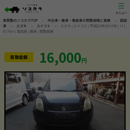
車買取のソコカラTOP
>
中古車・廃車・事故車の買取相場と実績
>
国産
車
>
スズキ
>
スイフト
>
スズキ | スイフト | 平成22年/2010年 | 111,
917Km | 高知県 | 廃車 | 買取実績
16,000
買取金額
円