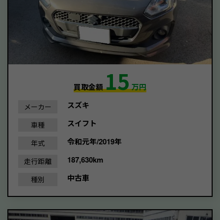
15
買取金額
万円
スズキ
メーカー
スイフト
車種
令和元年/2019年
年式
187,630km
走行距離
中古車
種別