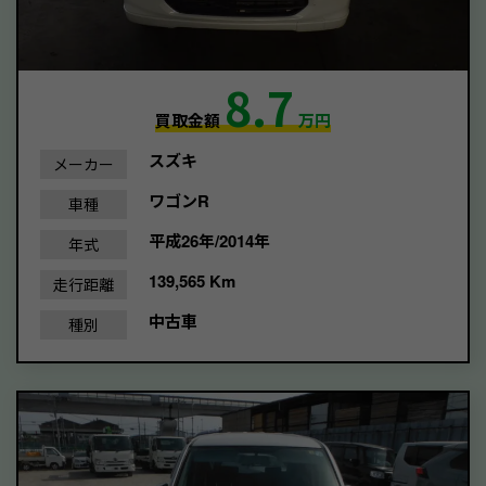
8.7
買取金額
万円
スズキ
メーカー
ワゴンR
車種
平成26年/2014年
年式
139,565 Km
走行距離
中古車
種別