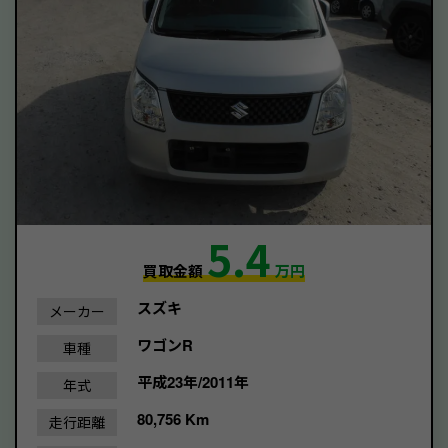
5.4
買取金額
万円
スズキ
メーカー
ワゴンR
車種
平成23年/2011年
年式
80,756 Km
走行距離