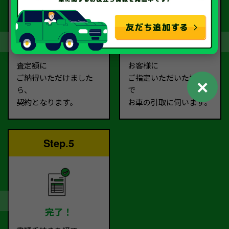
契約
お引取り
査定額に
お客様に
ご納得いただけました
ご指定いただいた場所ま
✕
ら、
で
契約となります。
お車の引取に伺います。
Step.5
完了！