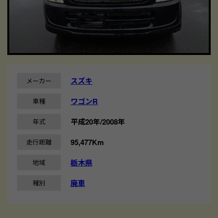
スズキ
メーカー
ワゴンR
車種
平成20年/2008年
年式
95,477Km
走行距離
栃木県
地域
廃車
種別