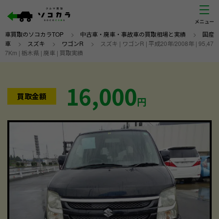
車買取のソコカラTOP
>
中古車・廃車・事故車の買取相場と実績
>
国産
車
>
スズキ
>
ワゴンR
>
スズキ | ワゴンR | 平成20年/2008年 | 95,47
7Km | 栃木県 | 廃車 | 買取実績
16,000
買取金額
円