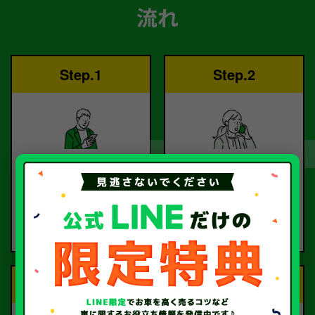
流れ
Step.1
Step.2
ご依頼
査定
お電話または査定フォー
査定のプロが
ムより
お電話で回答いたしま
ご依頼ください。
す。
Step.3
Step.4