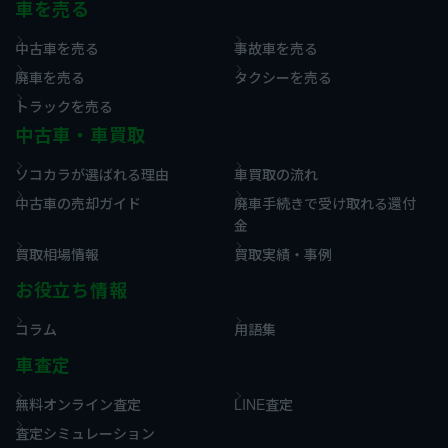
車を売る
中古車を売る
事故車を売る
廃車を売る
タクシーを売る
トラックを売る
中古車・車買取
ソコカラが選ばれる理由
車買取の流れ
中古車の売却ガイド
廃車手続きで受け取れる還付
金
買取相場情報
買取実績・事例
お役立ち情報
コラム
用語集
車査定
無料オンライン査定
LINE査定
査定シミュレーション