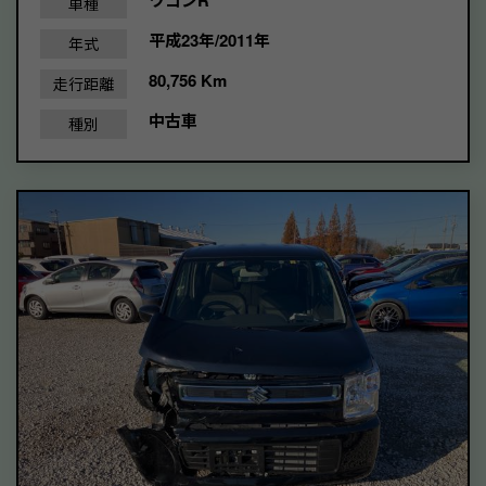
ワゴンR
車種
平成23年/2011年
年式
80,756 Km
走行距離
中古車
種別