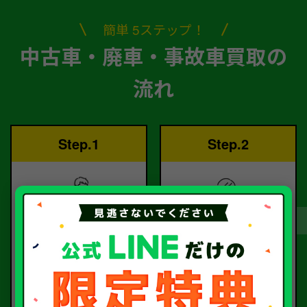
簡単 5ステップ！
中古車・廃車・事故車買取の
流れ
Step.1
Step.2
ご依頼
査定
お電話または査定フォー
査定のプロが
ムより
お電話で回答いたしま
ご依頼ください。
す。