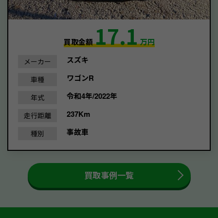
17.1
買取金額
万円
スズキ
メーカー
ワゴンR
車種
令和4年/2022年
年式
237Km
走行距離
事故車
種別
買取事例一覧