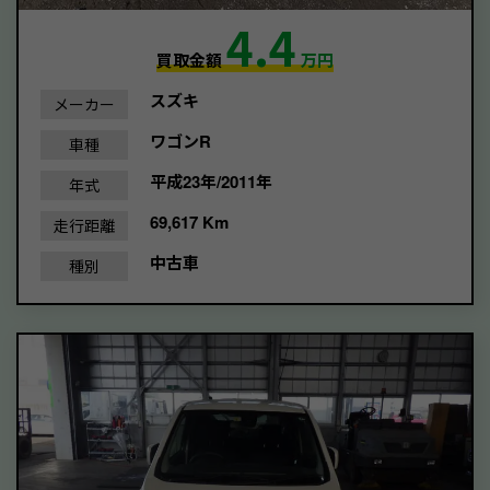
4.4
買取金額
万円
スズキ
メーカー
ワゴンR
車種
平成23年/2011年
年式
69,617 Km
走行距離
中古車
種別