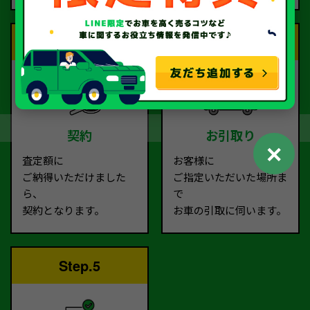
Step.3
Step.4
契約
お引取り
✕
査定額に
お客様に
ご納得いただけました
ご指定いただいた場所ま
ら、
で
契約となります。
お車の引取に伺います。
Step.5