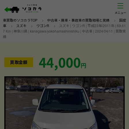
車買取のソコカラTOP
>
中古車・廃車・事故車の買取相場と実績
>
国産
車
>
スズキ
>
ワゴンR
>
スズキ | ワゴンR | 平成23年/2011年 | 69,61
7 Km | 神奈川県 | kanagawa/yokohamashinishiku | 中古車 | 2024/04/11 | 買取実
績
44,000
買取金額
円