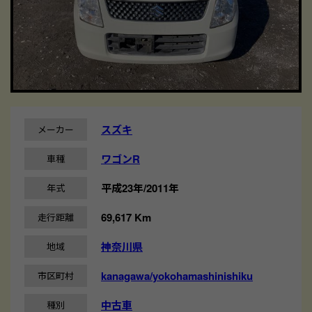
スズキ
メーカー
ワゴンR
車種
平成23年/2011年
年式
69,617 Km
走行距離
神奈川県
地域
kanagawa/yokohamashinishiku
市区町村
中古車
種別