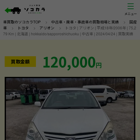
車買取のソコカラTOP
>
中古車・廃車・事故車の買取相場と実績
>
国産
車
>
トヨタ
>
アリオン
>
トヨタ | アリオン | 平成18年/2006年 | 75,2
79 Km | 北海道 | hokkaido/sapporoshichuoku | 中古車 | 2024/04/24 | 買取実績
120,000
買取金額
円