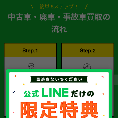
簡単 5ステップ！
中古車・廃車・事故車買取の
流れ
Step.1
Step.2
ご依頼
査定
お電話または査定フォー
査定のプロが
ムより
お電話で回答いたしま
ご依頼ください。
す。