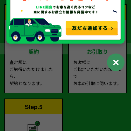
Step.3
Step.4
契約
お引取り
✕
査定額に
お客様に
ご納得いただけました
ご指定いただいた場所ま
ら、
で
契約となります。
お車の引取に伺います。
Step.5