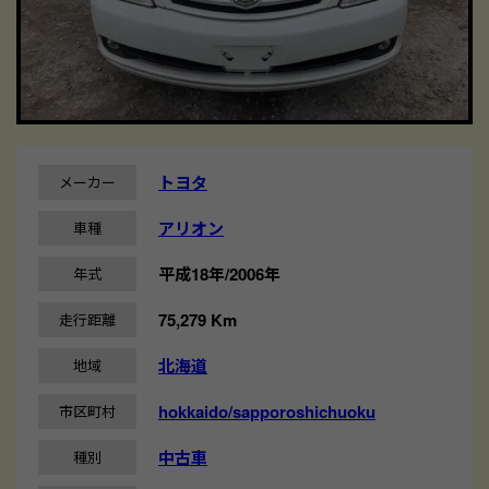
トヨタ
メーカー
アリオン
車種
平成18年/2006年
年式
75,279 Km
走行距離
北海道
地域
hokkaido/sapporoshichuoku
市区町村
中古車
種別